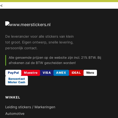
<
De leverancier voor alle stickers van klein
tot groot. Eigen ontwerp, snelle levering,
persoonlijk contact.
Alle genoemde prijzen op de website zijn incl. 21% BTW. Bij
afrekenen zal de BTW gescheiden worden!
PayPal
Maestro
VISA
AMEX
iDEAL
Wero
Bancontact
Mister Cash
WINKEL
Leiding stickers / Markeringen
Automotive