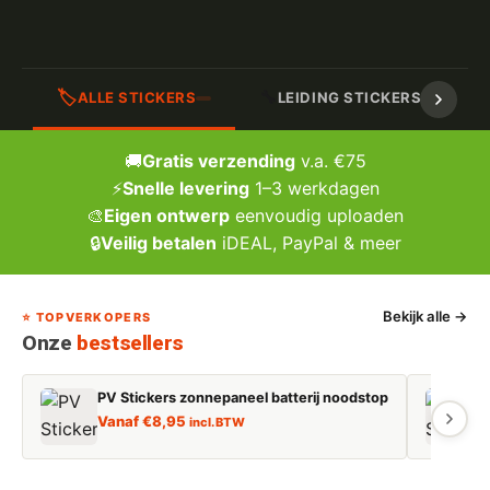
🏷️
🔧
ALLE STICKERS
LEIDING STICKERS / MARK
🚚
Gratis verzending
v.a. €75
⚡
Snelle levering
1–3 werkdagen
🎨
Eigen ontwerp
eenvoudig uploaden
🔒
Veilig betalen
iDEAL, PayPal & meer
Bekijk alle →
⭐ TOPVERKOPERS
Onze
bestsellers
PV Stickers zonnepaneel batterij noodstop
E
Vanaf
€
8,95
incl. BTW