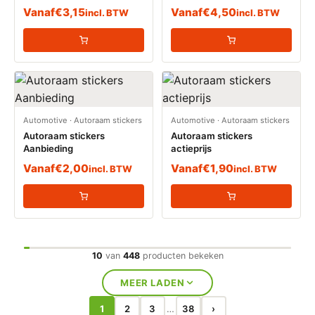
Vanaf
€
3,15
Vanaf
€
4,50
incl. BTW
incl. BTW
Automotive
·
Autoraam stickers
Automotive
·
Autoraam stickers
Autoraam stickers
Autoraam stickers
Aanbieding
actieprijs
Vanaf
€
2,00
Vanaf
€
1,90
incl. BTW
incl. BTW
10
van
448
producten bekeken
MEER LADEN
1
2
3
38
›
…