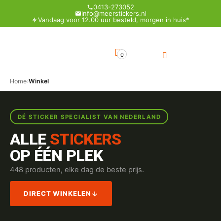
0413-273052
info@meerstickers.nl
Vandaag voor 12.00 uur besteld, morgen in huis*
0
Home
›
Winkel
DÉ STICKER SPECIALIST VAN NEDERLAND
ALLE
STICKERS
OP ÉÉN PLEK
448 producten, elke dag de beste prijs.
DIRECT WINKELEN