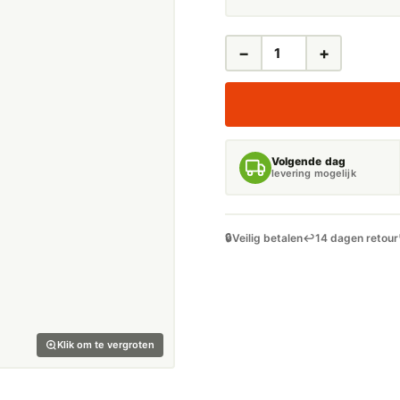
−
+
AUTORAAM
STICKERS
AANBIEDING
AANTAL
Volgende dag
levering mogelijk
🔒
Veilig betalen
↩️
14 dagen retour
Klik om te vergroten