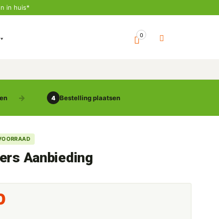
n in huis*
0
gen
Bestelling plaatsen
4
VOORRAAD
ers Aanbieding
0