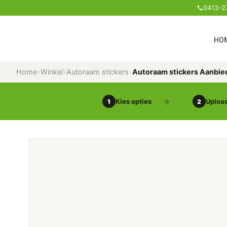
0413-2
HO
Home
›
Winkel
›
Autoraam stickers
›
Autoraam stickers Aanbie
Kies opties
Upload
1
2