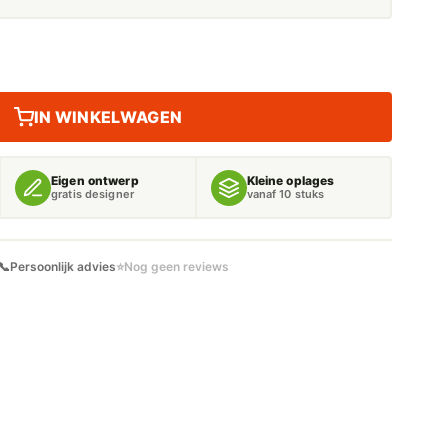
IN WINKELWAGEN
Eigen ontwerp
Kleine oplages
gratis designer
vanaf 10 stuks
📞
Persoonlijk advies
⭐
Nog geen reviews