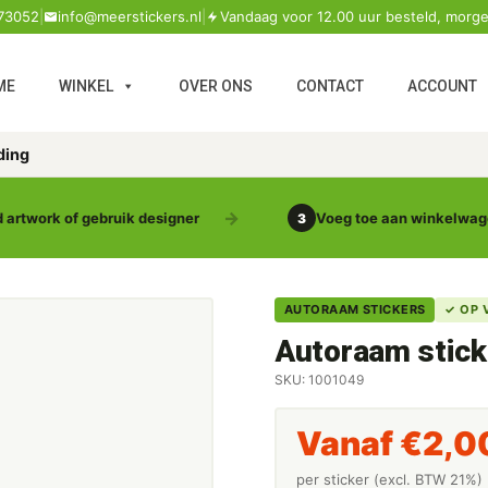
73052
|
info@meerstickers.nl
|
Vandaag voor 12.00 uur besteld, morge
ME
WINKEL
OVER ONS
CONTACT
ACCOUNT
ding
 artwork of gebruik designer
Voeg toe aan winkelwa
3
AUTORAAM STICKERS
✓ OP 
Autoraam stick
SKU: 1001049
Vanaf
€
2,0
per sticker (excl. BTW 21%)