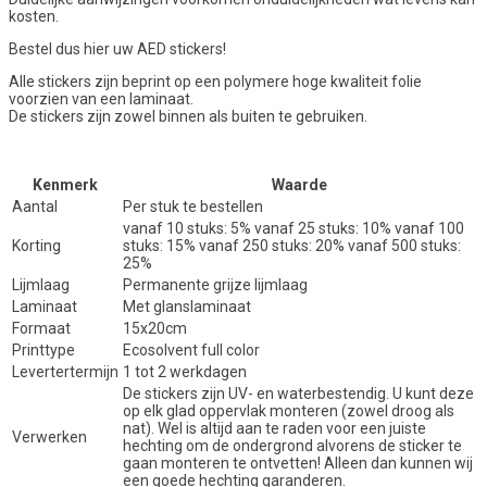
kosten.
Bestel dus hier uw AED stickers!
Alle stickers zijn beprint op een polymere hoge kwaliteit folie
voorzien van een laminaat.
De stickers zijn zowel binnen als buiten te gebruiken.
Kenmerk
Waarde
Aantal
Per stuk te bestellen
vanaf 10 stuks: 5% vanaf 25 stuks: 10% vanaf 100
Korting
stuks: 15% vanaf 250 stuks: 20% vanaf 500 stuks:
25%
Lijmlaag
Permanente grijze lijmlaag
Laminaat
Met glanslaminaat
Formaat
15x20cm
Printtype
Ecosolvent full color
Levertertermijn
1 tot 2 werkdagen
De stickers zijn UV- en waterbestendig. U kunt deze
op elk glad oppervlak monteren (zowel droog als
nat). Wel is altijd aan te raden voor een juiste
Verwerken
hechting om de ondergrond alvorens de sticker te
gaan monteren te ontvetten! Alleen dan kunnen wij
een goede hechting garanderen.