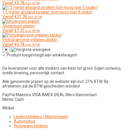
Vanaf
€
0,78
incl. BTW
1,5 meter afstand stroken 5cm hoog (per 5 stuks)
Vanaf
€
21,78
incl. BTW
Showroom platen
Vanaf
€
7,25
incl. BTW
Pictogram inrit vrijlaten sticker
Vanaf
€
0,78
incl. BTW
✕
✓
Product toegevoegd aan winkelwagen!
De leverancier voor alle stickers van klein tot groot. Eigen ontwerp,
snelle levering, persoonlijk contact.
Alle genoemde prijzen op de website zijn incl. 21% BTW. Bij
afrekenen zal de BTW gescheiden worden!
PayPal
Maestro
VISA
AMEX
iDEAL
Wero
Bancontact
Mister Cash
Winkel
Leiding stickers / Markeringen
Automotive
Pictogram stickers