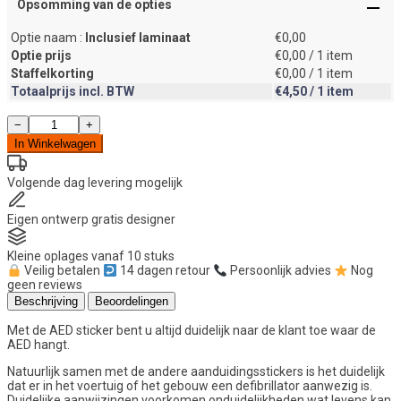
Opsomming van de opties
Optie naam :
Inclusief laminaat
€0,00
Optie prijs
€0,00
/ 1 item
Staffelkorting
€0,00
/ 1 item
Totaalprijs incl. BTW
€4,50
/ 1 item
AED
−
+
stickers
In Winkelwagen
(15x20cm)
aantal
Volgende dag
levering mogelijk
Eigen ontwerp
gratis designer
Kleine oplages
vanaf 10 stuks
Veilig betalen
14 dagen retour
Persoonlijk advies
Nog
geen reviews
Beschrijving
Beoordelingen
Met de AED sticker bent u altijd duidelijk naar de klant toe waar de
AED hangt.
Natuurlijk samen met de andere aanduidingsstickers is het duidelijk
dat er in het voertuig of het gebouw een defibrillator aanwezig is.
Duidelijke aanwijzingen voorkomen onduidelijkheden wat levens kan