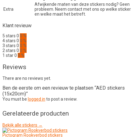
Afwijkende maten van deze stickers nodig? Geen
Extra
probleem. Neem contact met ons op welke sticker
en welke maat het betreft.
Klant revieuw
5 stars
0
0 %
4 stars
0
0 %
3 stars
0
0 %
2 stars
0
0 %
1 star
0
0 %
Reviews
There are no reviews yet.
Ben de eerste om een revieuw te plaatsen “AED stickers
(15x20cm)”
You must be
logged in
to post a review.
Gerelateerde producten
Bekijk alle stickers →
Pictogram Rookverbod stickers