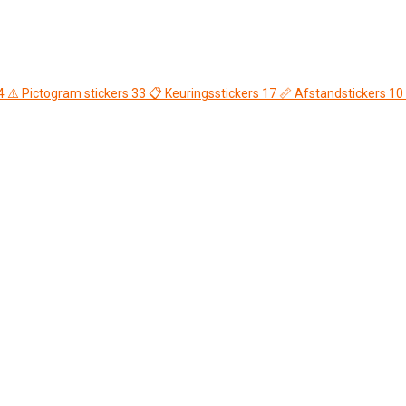
4
⚠️
Pictogram stickers
33
📋
Keuringsstickers
17
📏
Afstandstickers
10