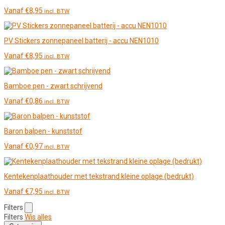
Vanaf
€
8,95
incl. BTW
PV Stickers zonnepaneel batterij - accu NEN1010
Vanaf
€
8,95
incl. BTW
Bamboe pen - zwart schrijvend
Vanaf
€
0,86
incl. BTW
Baron balpen - kunststof
Vanaf
€
0,97
incl. BTW
Kentekenplaathouder met tekstrand kleine oplage (bedrukt)
Vanaf
€
7,95
incl. BTW
Filters
Filters
Wis alles