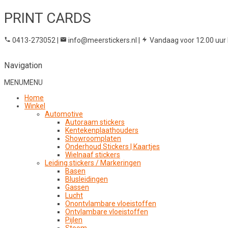
PRINT CARDS
0413-273052
|
info@meerstickers.nl
|
Vandaag voor 12.00 uur 
Navigation
MENU
MENU
Home
Winkel
Automotive
Autoraam stickers
Kentekenplaathouders
Showroomplaten
Onderhoud Stickers | Kaartjes
Wielnaaf stickers
Leiding stickers / Markeringen
Basen
Blusleidingen
Gassen
Lucht
Onontvlambare vloeistoffen
Ontvlambare vloeistoffen
Pijlen