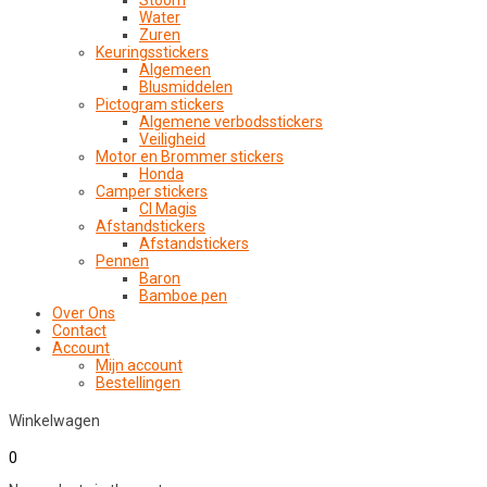
Stoom
Water
Zuren
Keuringsstickers
Algemeen
Blusmiddelen
Pictogram stickers
Algemene verbodsstickers
Veiligheid
Motor en Brommer stickers
Honda
Camper stickers
CI Magis
Afstandstickers
Afstandstickers
Pennen
Baron
Bamboe pen
Over Ons
Contact
Account
Mijn account
Bestellingen
Winkelwagen
0