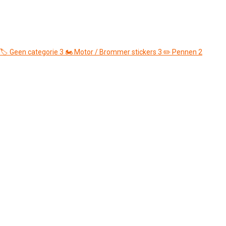
🏷️
Geen categorie
3
🏍️
Motor / Brommer stickers
3
✏️
Pennen
2