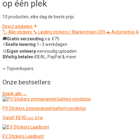
op één plek
10 producten, elke dag de beste prijs.
Direct winkelen
🏷️
Alle stickers
🔧
Leiding stickers / Markeringen
339
🚗
Automotive
4
🚚
Gratis verzending
v.a. €75
⚡
Snelle levering
1–3 werkdagen
🎨
Eigen ontwerp
eenvoudig uploaden
🔒
Veilig betalen
iDEAL, PayPal & meer
⭐ Topverkopers
Onze
bestsellers
Bekijk alle →
PV Stickers zonnepaneel batterij noodstop
Vanaf
€
8,95
incl. BTW
EV Stickers Laadpunt