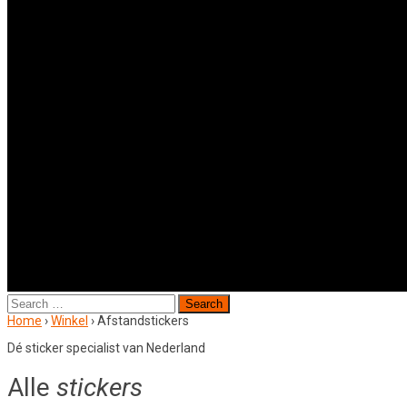
Search
for:
Home
›
Winkel
›
Afstandstickers
Dé sticker specialist van Nederland
Alle
stickers