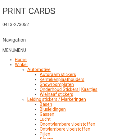
PRINT CARDS
0413-273052
Navigation
MENU
MENU
Home
Winkel
Automotive
Autoraam stickers
Kentekenplaathouders
Showroomplaten
Onderhoud Stickers | Kaartjes
Wielnaaf stickers
Leiding stickers / Markeringen
Basen
Blusleidingen
Gassen
Lucht
Onontvlambare vloeistoffen
Ontvlambare vloeistoffen
Pijlen