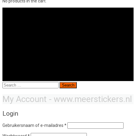
No products in the cart.
Search
for:
My Account - www.meerstickers.nl
Login
Vereist
Gebruikersnaam of e-mailadres
*
Vereist