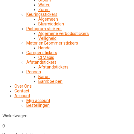
Stoom
Water
Zuren
Keuringsstickers
Algemeen
Blusmiddelen
Pictogram stickers
Algemene verbodsstickers
Veiligheid
Motor en Brommer stickers
Honda
Camper stickers
CI Magis
Afstandstickers
Afstandstickers
Pennen
Baron
Bamboe pen
Over Ons
Contact
Account
Mijn account
Bestellingen
Winkelwagen
0