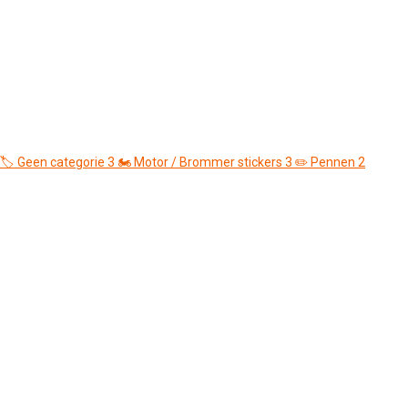
🏷️
Geen categorie
3
🏍️
Motor / Brommer stickers
3
✏️
Pennen
2