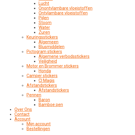
Lucht
Onontvlambare vloeistoffen
Ontvlambare vloeistoffen
Pijlen
Stoom
Water
Zuren
Keuringsstickers
Algemeen
Blusmiddelen
Pictogram stickers
Algemene verbodsstickers
Veiligheid
Motor en Brommer stickers
Honda
Camper stickers
CI Magis
Afstandstickers
Afstandstickers
Pennen
Baron
Bamboe pen
Over Ons
Contact
Account
Mijn account
Bestellingen