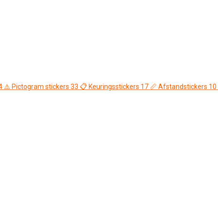
4
⚠️
Pictogram stickers
33
📋
Keuringsstickers
17
📏
Afstandstickers
10