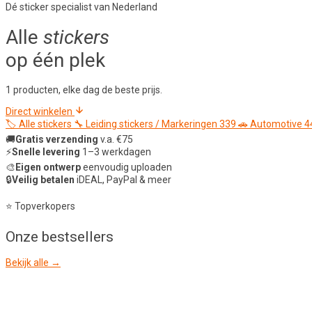
Dé sticker specialist van Nederland
Alle
stickers
op één plek
1 producten, elke dag de beste prijs.
Direct winkelen
🏷️
Alle stickers
🔧
Leiding stickers / Markeringen
339
🚗
Automotive
4
🚚
Gratis verzending
v.a. €75
⚡
Snelle levering
1–3 werkdagen
🎨
Eigen ontwerp
eenvoudig uploaden
🔒
Veilig betalen
iDEAL, PayPal & meer
⭐ Topverkopers
Onze
bestsellers
Bekijk alle →