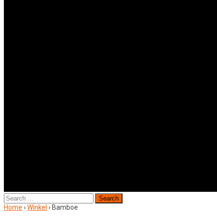
Search
for:
Home
›
Winkel
›
Bamboe