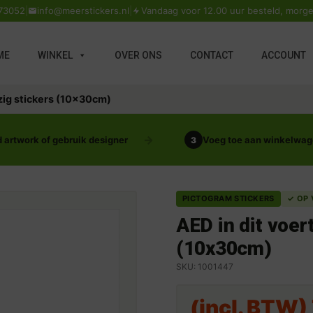
73052
|
info@meerstickers.nl
|
Vandaag voor 12.00 uur besteld, morge
ME
WINKEL
OVER ONS
CONTACT
ACCOUNT
zig stickers (10x30cm)
 artwork of gebruik designer
Voeg toe aan winkelwa
3
PICTOGRAM STICKERS
✓ OP
AED in dit voer
(10x30cm)
SKU: 1001447
(incl. BTW)