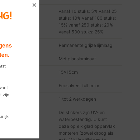
vanaf 10 stuks: 5% vanaf 25
NG!
stuks: 10% vanaf 100 stuks:
Korting
15% vanaf 250 stuks: 20%
vanaf 500 stuks: 25%
Lijmlaag
Permanente grijze lijmlaag
gens 
ten.
Laminaat
Met glanslaminaat
tst 
Formaat
15x15cm
Printtype
Ecosolvent full color
ant

zijn, 
Levertertermijn
1 tot 2 werkdagen
De stickers zijn UV- en
lijk 
waterbestendig. U kunt
deze op elk glad oppervlak
monteren (zowel droog als
nat). Wel is altijd aan te