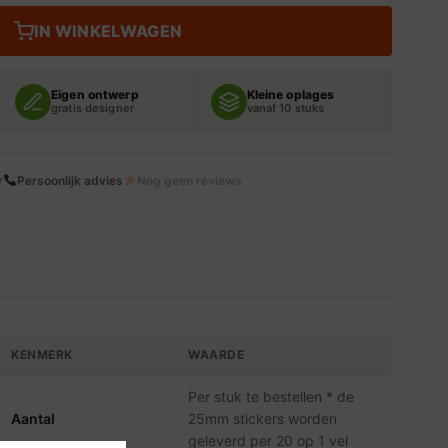
IN WINKELWAGEN
Eigen ontwerp
Kleine oplages
gratis designer
vanaf 10 stuks
r
Persoonlijk advies
Nog geen reviews
KENMERK
WAARDE
Per stuk te bestellen * de
Aantal
25mm stickers worden
geleverd per 20 op 1 vel