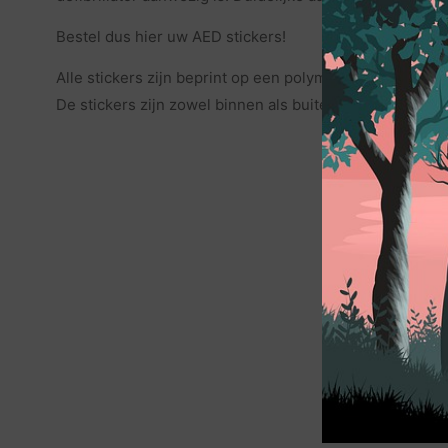
Bestel dus hier uw AED stickers!
Alle stickers zijn beprint op een polymere hoge kwalitei
De stickers zijn zowel binnen als buiten te gebruiken.