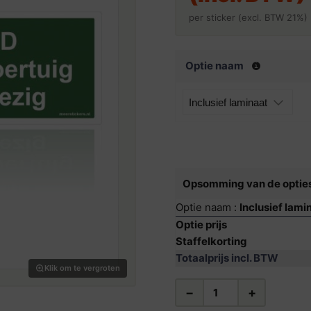
per sticker (excl. BTW 21%)
Optie naam
Opsomming van de optie
Optie naam :
Inclusief lami
Optie prijs
Staffelkorting
Totaalprijs incl. BTW
Klik om te vergroten
−
+
AED