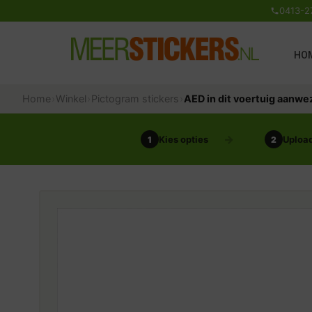
0413-2
HO
Home
›
Winkel
›
Pictogram stickers
›
AED in dit voertuig aanwe
Kies opties
Upload
1
2