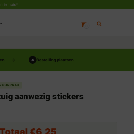
n in huis*
0
gen
Bestelling plaatsen
4
 VOORRAAD
tuig aanwezig stickers
 Totaal
€6,25