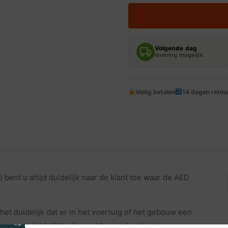
IN
DIT
VOERTUIG
AANWEZIG
STICKERS
Volgende dag
(10X30CM)
levering mogelijk
AANTAL
Veilig betalen
14 dagen retou
bent u altijd duidelijk naar de klant toe waar de AED
et duidelijk dat er in het voertuig of het gebouw een
rkomen onduidelijkheden wat levens kan kosten.