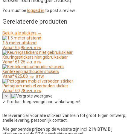
stroken 10cm hoog (per 5 stuks)”
You must be
logged in
to post a review.
Gerelateerde producten
Bekijk alle stickers →
1,5 meter afstand
Vanaf
€
5,95
incl. BTW
Keuringsstickers niet gebruiksklaar
Vanaf
€
1,25
incl. BTW
Kentekenplaathouder stickers
Vanaf
€
25,00
incl. BTW
Pictogram mobiel verboden sticker
Vanaf
€
0,78
incl. BTW
✕
✓
Product toegevoegd aan winkelwagen!
De leverancier voor alle stickers van klein tot groot. Eigen ontwerp,
snelle levering, persoonlijk contact.
Alle genoemde prijzen op de website zijn incl. 21% BTW. Bij
afrekenen zal de BTW gescheiden worden!