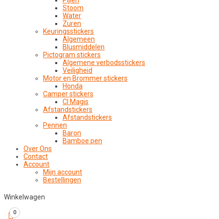
Pijlen
Stoom
Water
Zuren
Keuringsstickers
Algemeen
Blusmiddelen
Pictogram stickers
Algemene verbodsstickers
Veiligheid
Motor en Brommer stickers
Honda
Camper stickers
CI Magis
Afstandstickers
Afstandstickers
Pennen
Baron
Bamboe pen
Over Ons
Contact
Account
Mijn account
Bestellingen
Winkelwagen
0