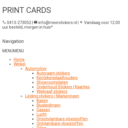
PRINT CARDS
0413-273052
|
info@meerstickers.nl
|
Vandaag voor 12.00
uur besteld, morgen in huis*
Navigation
MENU
MENU
Home
Winkel
Automotive
Autoraam stickers
Kentekenplaathouders
Showroomplaten
Onderhoud Stickers | Kaartjes
Wielnaaf stickers
Leiding stickers / Markeringen
Basen
Blusleidingen
Gassen
Lucht
Onontvlambare vloeistoffen
Ontvlambare vloeistoffen