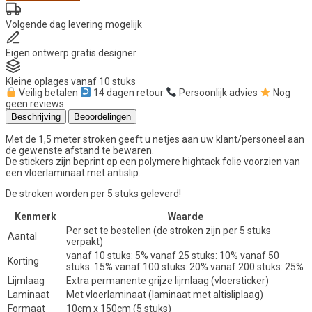
stroken
10cm
Volgende dag
levering mogelijk
hoog
(per
Eigen ontwerp
gratis designer
5
stuks)
aantal
Kleine oplages
vanaf 10 stuks
Veilig betalen
14 dagen retour
Persoonlijk advies
Nog
geen reviews
Beschrijving
Beoordelingen
Met de 1,5 meter stroken geeft u netjes aan uw klant/personeel aan
de gewenste afstand te bewaren.
De stickers zijn beprint op een polymere hightack folie voorzien van
een vloerlaminaat met antislip.
De stroken worden per 5 stuks geleverd!
Kenmerk
Waarde
Per set te bestellen (de stroken zijn per 5 stuks
Aantal
verpakt)
vanaf 10 stuks: 5% vanaf 25 stuks: 10% vanaf 50
Korting
stuks: 15% vanaf 100 stuks: 20% vanaf 200 stuks: 25%
Lijmlaag
Extra permanente grijze lijmlaag (vloersticker)
Laminaat
Met vloerlaminaat (laminaat met altisliplaag)
Formaat
10cm x 150cm (5 stuks)