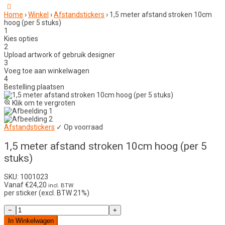
Home
›
Winkel
›
Afstandstickers
›
1,5 meter afstand stroken 10cm
hoog (per 5 stuks)
1
Kies opties
2
Upload artwork of gebruik designer
3
Voeg toe aan winkelwagen
4
Bestelling plaatsen
Klik om te vergroten
Afstandstickers
✓ Op voorraad
1,5 meter afstand stroken 10cm hoog (per 5
stuks)
SKU: 1001023
Vanaf
€
24,20
incl. BTW
per sticker (excl. BTW 21%)
1,5
−
+
meter
In Winkelwagen
afstand