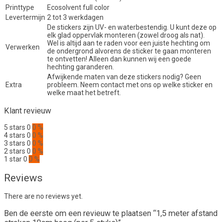
Printtype
Ecosolvent full color
Levertermijn
2 tot 3 werkdagen
De stickers zijn UV- en waterbestendig. U kunt deze op
elk glad oppervlak monteren (zowel droog als nat).
Wel is altijd aan te raden voor een juiste hechting om
Verwerken
de ondergrond alvorens de sticker te gaan monteren
te ontvetten! Alleen dan kunnen wij een goede
hechting garanderen.
Afwijkende maten van deze stickers nodig? Geen
Extra
probleem. Neem contact met ons op welke sticker en
welke maat het betreft.
Klant revieuw
5 stars
0
0 %
4 stars
0
0 %
3 stars
0
0 %
2 stars
0
0 %
1 star
0
0 %
Reviews
There are no reviews yet.
Ben de eerste om een revieuw te plaatsen “1,5 meter afstand