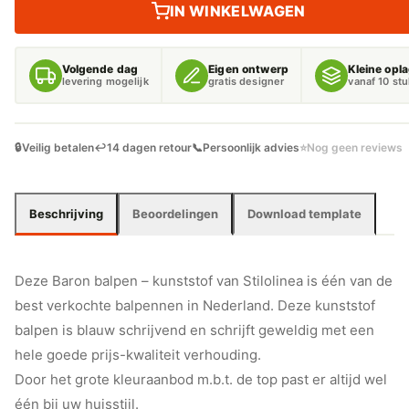
-
IN WINKELWAGEN
KUNSTSTOF
AANTAL
Volgende dag
Eigen ontwerp
Kleine opl
levering mogelijk
gratis designer
vanaf 10 st
🔒
Veilig betalen
↩️
14 dagen retour
📞
Persoonlijk advies
⭐
Nog geen reviews
Beschrijving
Beoordelingen
Download template
Deze Baron balpen – kunststof van Stilolinea is één van de
best verkochte balpennen in Nederland. Deze kunststof
balpen is blauw schrijvend en schrijft geweldig met een
hele goede prijs-kwaliteit verhouding.
Door het grote kleuraanbod m.b.t. de top past er altijd wel
één bij uw huisstijl.