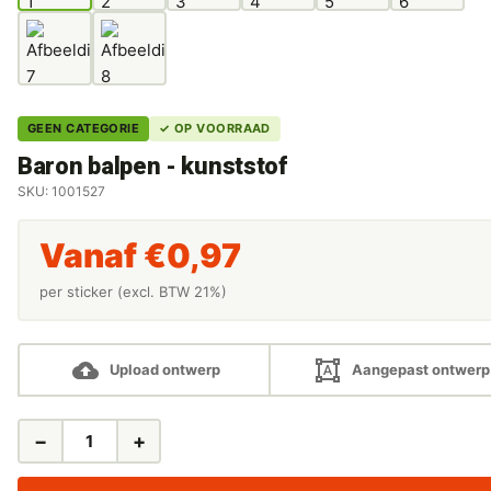
GEEN CATEGORIE
✓ OP VOORRAAD
Baron balpen - kunststof
SKU: 1001527
Vanaf
€
0,97
per sticker (excl. BTW 21%)
Upload ontwerp
Aangepast ontwerp
−
+
BARON
BALPEN