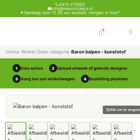
0413-273052
info@meerstickers.nl
Vandaag voor 12.00 uur besteld, morgen in huis*
0
Home
›
Winkel
›
Geen categorie
›
Baron balpen - kunststof
Kies opties
Upload artwork of gebruik designer
1
2
Voeg toe aan winkelwagen
Bestelling plaatsen
3
4
Klik om te vergro