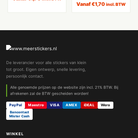
Vanaf
€
1,70
incl. BTW
De leverancier voor alle stickers van klein
tot groot. Eigen ontwerp, snelle levering,
persoonlijk contact.
Alle genoemde prijzen op de website zijn incl. 21% BTW. Bij
afrekenen zal de BTW gescheiden worden!
PayPal
Maestro
VISA
AMEX
iDEAL
Wero
Bancontact
Mister Cash
WINKEL