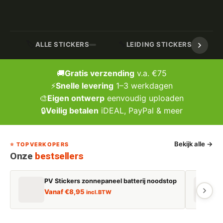
🏷️
🔧
ALLE STICKERS
LEIDING STICKERS / MARK
🚚
Gratis verzending
v.a. €75
⚡
Snelle levering
1–3 werkdagen
🎨
Eigen ontwerp
eenvoudig uploaden
🔒
Veilig betalen
iDEAL, PayPal & meer
Bekijk alle →
⭐ TOPVERKOPERS
Onze
bestsellers
PV Stickers zonnepaneel batterij noodstop
E
Vanaf
€
8,95
incl. BTW