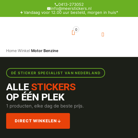
0413-273052
info@meerstickers.nl
Vandaag voor 12.00 uur besteld, morgen in huis*
0
Home
›
Winkel
›
Motor Benzine
DÉ STICKER SPECIALIST VAN NEDERLAND
ALLE
STICKERS
OP ÉÉN PLEK
1 producten, elke dag de beste prijs.
DIRECT WINKELEN