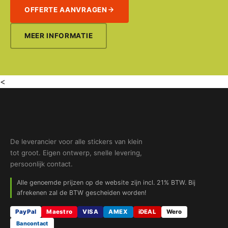
OFFERTE AANVRAGEN
MEER INFORMATIE
<
De leverancier voor alle stickers van klein
tot groot. Eigen ontwerp, snelle levering,
persoonlijk contact.
Alle genoemde prijzen op de website zijn incl. 21% BTW. Bij
afrekenen zal de BTW gescheiden worden!
PayPal
Maestro
VISA
AMEX
iDEAL
Wero
Bancontact