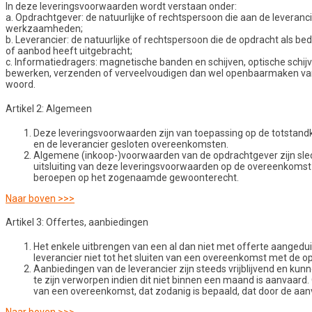
In deze leveringsvoorwaarden wordt verstaan onder:
a. Opdrachtgever: de natuurlijke of rechtspersoon die aan de leveranc
werkzaamheden;
b. Leverancier: de natuurlijke of rechtspersoon die de opdracht als 
of aanbod heeft uitgebracht;
c. Informatiedragers: magnetische banden en schijven, optische schi
bewerken, verzenden of verveelvoudigen dan wel openbaarmaken van 
woord.
Artikel 2: Algemeen
Deze leveringsvoorwaarden zijn van toepassing op de totstan
en de leverancier gesloten overeenkomsten.
Algemene (inkoop-)voorwaarden van de opdrachtgever zijn slech
uitsluiting van deze leveringsvoorwaarden op de overeenkomst tu
beroepen op het zogenaamde gewoonterecht.
Naar boven >>>
Artikel 3: Offertes, aanbiedingen
Het enkele uitbrengen van een al dan niet met offerte aangeduid
leverancier niet tot het sluiten van een overeenkomst met de o
Aanbiedingen van de leverancier zijn steeds vrijblijvend en ku
te zijn verworpen indien dit niet binnen een maand is aanvaar
van een overeenkomst, dat zodanig is bepaald, dat door de aan
Naar boven >>>