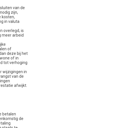
sluiten van de
odig zijn,
 kosten,
g in valuta
n overlegd, is
ng meer arbeid
ijke
len of
an deze bij het
wone of in
d tot verhoging
 wijzigingen in
vangst van de
gingen
statie afwijkt.
e betalen
reenkomstig de
taling
 plaats te