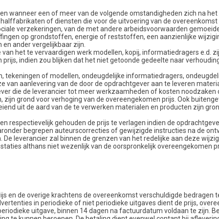
ogen wanneer een of meer van de volgende omstandigheden zich na het 
halffabrikaten of diensten die voor de uitvoering van de overeenkomst n
 sociale verzekeringen, van de met andere arbeidsvoorwaarden gemoeide
ngen op grondstoffen, energie of reststoffen, een aanzienlijke wijzigin
en ander vergelijkbaar zijn.
an het te vervaardigen werk modellen, kopij, informatiedragers e.d. zij
prijs, indien zou blijken dat het niet getoonde gedeelte naar verhoudi
sen, tekeningen of modellen, ondeugdelijke informatiedragers, ondeugdel
 van aanlevering van de door de opdrachtgever aan te leveren materia
gever die de leverancier tot meer werkzaamheden of kosten noodzaken d
 zijn grond voor verhoging van de overeengekomen prijs. Ook buitenge
iend uit de aard van de te verwerken materialen en producten zijn gron
n respectievelijk gehouden de prijs te verlagen indien de opdrachtgever
ronder begrepen auteurscorrecties of gewijzigde instructies na de ont
 De leverancier zal binnen de grenzen van het redelijke aan deze wijzi
taties althans niet wezenlijk van de oorspronkelijk overeengekomen pre
ijs en de overige krachtens de overeenkomst verschuldigde bedragen t
ertenties in periodieke of niet periodieke uitgaves dient de prijs, ove
 periodieke uitgave, binnen 14 dagen na factuurdatum voldaan te zijn. Be
ing te kunnen beroepen. De betaling dient evenwel contant bij aflevering