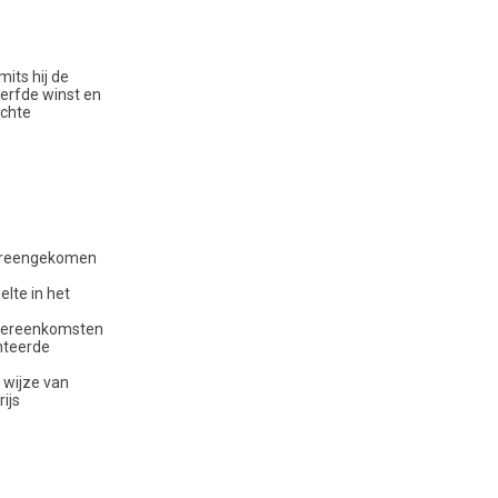
its hij de
erfde winst en
ochte
overeengekomen
elte in het
 overeenkomsten
anteerde
j wijze van
ijs