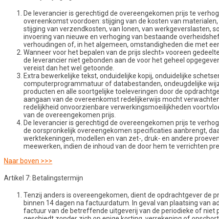
De leverancier is gerechtigd de overeengekomen prijs te verh
overeenkomst voordoen: stijging van de kosten van materialen, 
stijging van verzendkosten, van lonen, van werkgeverslasten,
invoering van nieuwe en verhoging van bestaande overheidsheffi
verhoudingen of, in het algemeen, omstandigheden die met een 
Wanneer voor het bepalen van de prijs slecht» vooreen gedeelte v
de leverancier niet gebonden aan de voor het geheel opgegeven 
vereist dan het wel getoonde.
Extra bewerkelijke tekst, onduidelijke kopij, onduidelijke schet
computerprogrammatuur of databestanden, ondeugdelijke wijze
producten en alle soortgelijke toeleveringen door de opdracht
aangaan van de overeenkomst redelijkerwijs mocht verwachten,
redelijkheid onvoorzienbare verwerkingsmoeilijkheden voortvloe
van de overeengekomen prijs.
De leverancier is gerechtigd de overeengekomen prijs te verhoge
de oorspronkelijk overeengekomen specificaties aanbrengt, daa
werktekeningen, modellen en van zet-, druk- en andere proeven.
meewerken, indien de inhoud van de door hem te verrichten pres
Naar boven >>>
Artikel 7: Betalingstermijn
Tenzij anders is overeengekomen, dient de opdrachtgever de pr
binnen 14 dagen na factuurdatum. In geval van plaatsing van adv
factuur van de betreffende uitgeverij van de periodieke of niet
geschiedt zonder zich op enige korting, verrekening of opschort