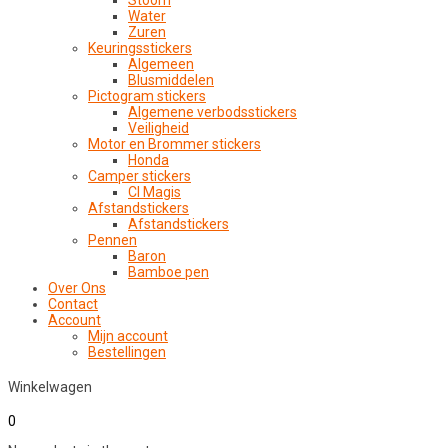
Stoom
Water
Zuren
Keuringsstickers
Algemeen
Blusmiddelen
Pictogram stickers
Algemene verbodsstickers
Veiligheid
Motor en Brommer stickers
Honda
Camper stickers
CI Magis
Afstandstickers
Afstandstickers
Pennen
Baron
Bamboe pen
Over Ons
Contact
Account
Mijn account
Bestellingen
Winkelwagen
0