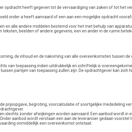
ier opdracht heeft gegeven tot de vervaardiging van zaken of tot het ve
bedoeld onder a heeft aanvaard of een aan een mogelijke opdracht voora
jven en alle andere middelen bestemd voor het met behulp van apparatu
teksten, beelden of andere gegevens, een en ander in de ruime betek
dkoming, de inhoud en de nakoming van alle overeenkomsten tussen de
ts van toepassing indien uitdrukkelijk en schriftelijk is overeengekom
ssen partijen van toepassing zullen zijn. De opdrachtgever kan zich hie
e prijsopgave, begroting, voorcalculatie of soortgelijke mededeling ver
pdrachtgever.
nnen slechts zonder afwijkingen worden aanvaard. Een aanbod wordt in e
d. Onder aanbod wordt verstaan een aan de leverancier gedaan voorstel 
vaarding onmiddellijk een overeenkomst ontstaat.