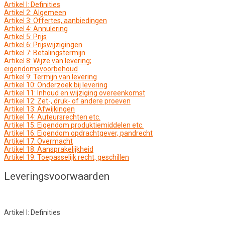
Artikel l: Definities
Artikel 2: Algemeen
Artikel 3: Offertes, aanbiedingen
Artikel 4: Annulering
Artikel 5: Prijs
Artikel 6: Prijswijzigingen
Artikel 7: Betalingstermijn
Artikel 8: Wijze van levering;
eigendomsvoorbehoud
Artikel 9: Termijn van levering
Artikel 10: Onderzoek bij levering
Artikel 11: Inhoud en wijziging overeenkomst
Artikel 12: Zet-, druk- of andere proeven
Artikel 13: Afwijkingen
Artikel 14: Auteursrechten etc.
Artikel 15: Eigendom produktiemiddelen etc.
Artikel 16: Eigendom opdrachtgever, pandrecht
Artikel 17: Overmacht
Artikel 18: Aansprakelijkheid
Artikel 19: Toepasselijk recht, geschillen
Leveringsvoorwaarden
Artikel l: Definities