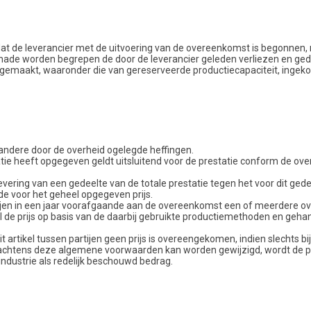
t de leverancier met de uitvoering van de overeenkomst is begonnen, m
chade worden begrepen de door de leverancier geleden verliezen en ged
ft gemaakt, waaronder die van gereserveerde productiecapaciteit, ingek
 andere door de overheid ogelegde heffingen.
statie heeft opgegeven geldt uitsluitend voor de prestatie conform de 
vering van een gedeelte van de totale prestatie tegen het voor dit gede
e voor het geheel opgegeven prijs.
rtijen in een jaar voorafgaande aan de overeenkomst een of meerdere
l de prijs op basis van de daarbij gebruikte productiemethoden en geh
it artikel tussen partijen geen prijs is overeengekomen, indien slechts bi
krachtens deze algemene voorwaarden kan worden gewijzigd, wordt de pr
 industrie als redelijk beschouwd bedrag.