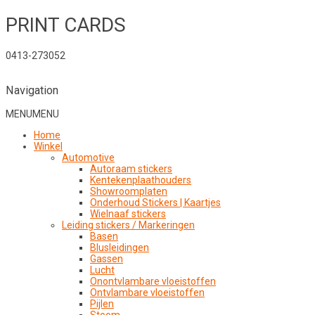
PRINT CARDS
0413-273052
Navigation
MENU
MENU
Home
Winkel
Automotive
Autoraam stickers
Kentekenplaathouders
Showroomplaten
Onderhoud Stickers | Kaartjes
Wielnaaf stickers
Leiding stickers / Markeringen
Basen
Blusleidingen
Gassen
Lucht
Onontvlambare vloeistoffen
Ontvlambare vloeistoffen
Pijlen