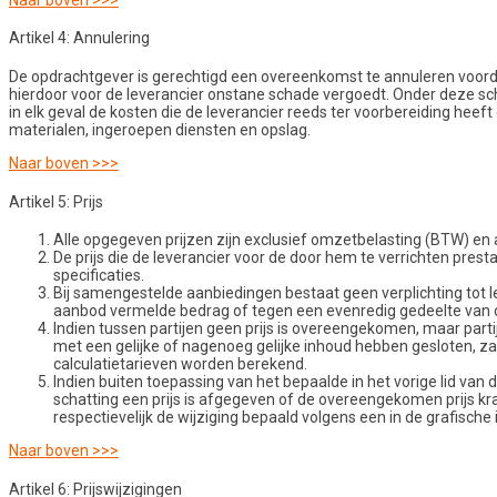
Artikel 4: Annulering
De opdrachtgever is gerechtigd een overeenkomst te annuleren voorda
hierdoor voor de leverancier onstane schade vergoedt. Onder deze s
in elk geval de kosten die de leverancier reeds ter voorbereiding hee
materialen, ingeroepen diensten en opslag.
Naar boven >>>
Artikel 5: Prijs
Alle opgegeven prijzen zijn exclusief omzetbelasting (BTW) en
De prijs die de leverancier voor de door hem te verrichten pre
specificaties.
Bij samengestelde aanbiedingen bestaat geen verplichting tot le
aanbod vermelde bedrag of tegen een evenredig gedeelte van d
Indien tussen partijen geen prijs is overeengekomen, maar pa
met een gelijke of nagenoeg gelijke inhoud hebben gesloten, za
calculatietarieven worden berekend.
Indien buiten toepassing van het bepaalde in het vorige lid van d
schatting een prijs is afgegeven of de overeengekomen prijs 
respectievelijk de wijziging bepaald volgens een in de grafische
Naar boven >>>
Artikel 6: Prijswijzigingen