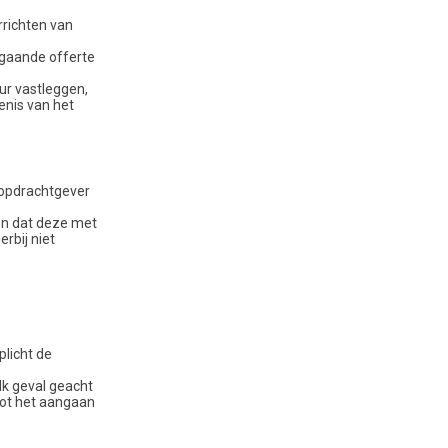
rrichten van
fgaande offerte
ur vastleggen,
enis van het
 opdrachtgever
en dat deze met
rbij niet
plicht de
lk geval geacht
tot het aangaan