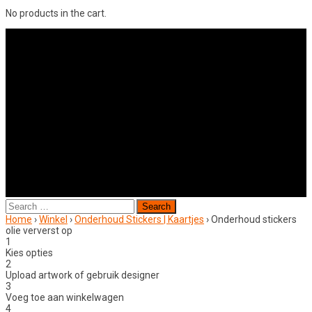
No products in the cart.
Search
for:
Home
›
Winkel
›
Onderhoud Stickers | Kaartjes
›
Onderhoud stickers
olie ververst op
1
Kies opties
2
Upload artwork of gebruik designer
3
Voeg toe aan winkelwagen
4