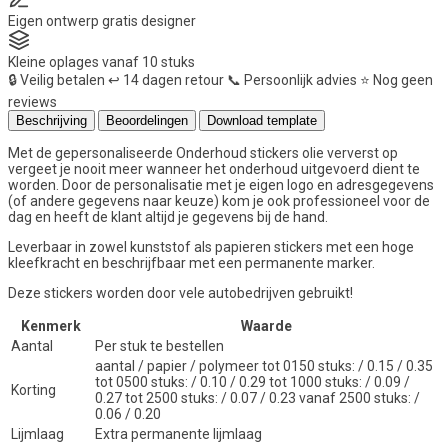
Eigen ontwerp
gratis designer
Kleine oplages
vanaf 10 stuks
🔒
Veilig betalen
↩️
14 dagen retour
📞
Persoonlijk advies
⭐
Nog geen
reviews
Beschrijving
Beoordelingen
Download template
Met de gepersonaliseerde Onderhoud stickers olie ververst op
vergeet je nooit meer wanneer het onderhoud uitgevoerd dient te
worden. Door de personalisatie met je eigen logo en adresgegevens
(of andere gegevens naar keuze) kom je ook professioneel voor de
dag en heeft de klant altijd je gegevens bij de hand.
Leverbaar in zowel kunststof als papieren stickers met een hoge
kleefkracht en beschrijfbaar met een permanente marker.
Deze stickers worden door vele autobedrijven gebruikt!
Kenmerk
Waarde
Aantal
Per stuk te bestellen
aantal / papier / polymeer tot 0150 stuks: / 0.15 / 0.35
tot 0500 stuks: / 0.10 / 0.29 tot 1000 stuks: / 0.09 /
Korting
0.27 tot 2500 stuks: / 0.07 / 0.23 vanaf 2500 stuks: /
0.06 / 0.20
Lijmlaag
Extra permanente lijmlaag