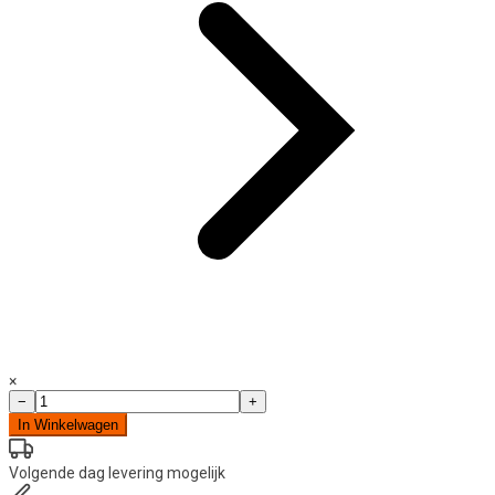
×
Onderhoud
−
+
stickers
In Winkelwagen
olie
ververst
op
Volgende dag
levering mogelijk
aantal