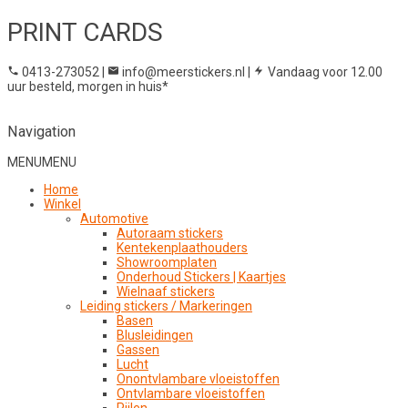
PRINT CARDS
0413-273052
|
info@meerstickers.nl
|
Vandaag voor 12.00
uur besteld, morgen in huis*
Navigation
MENU
MENU
Home
Winkel
Automotive
Autoraam stickers
Kentekenplaathouders
Showroomplaten
Onderhoud Stickers | Kaartjes
Wielnaaf stickers
Leiding stickers / Markeringen
Basen
Blusleidingen
Gassen
Lucht
Onontvlambare vloeistoffen
Ontvlambare vloeistoffen