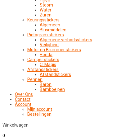
Pijlen
Stoom
Water
Zuren
Keuringsstickers
Algemeen
Blusmiddelen
Pictogram stickers
Algemene verbodsstickers
Veiligheid
Motor en Brommer stickers
Honda
Camper stickers
CI Magis
Afstandstickers
Afstandstickers
Pennen
Baron
Bamboe pen
Over Ons
Contact
Account
Mijn account
Bestellingen
Winkelwagen
0