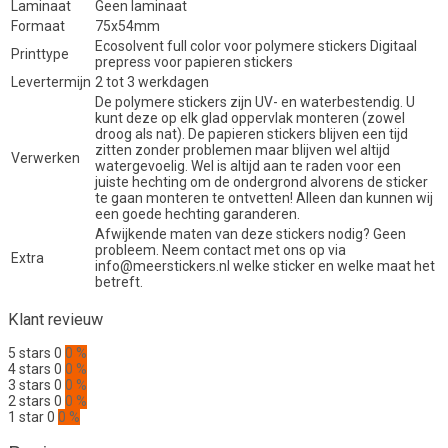
Laminaat
Geen laminaat
Formaat
75x54mm
Ecosolvent full color voor polymere stickers Digitaal
Printtype
prepress voor papieren stickers
Levertermijn
2 tot 3 werkdagen
De polymere stickers zijn UV- en waterbestendig. U
kunt deze op elk glad oppervlak monteren (zowel
droog als nat). De papieren stickers blijven een tijd
zitten zonder problemen maar blijven wel altijd
Verwerken
watergevoelig. Wel is altijd aan te raden voor een
juiste hechting om de ondergrond alvorens de sticker
te gaan monteren te ontvetten! Alleen dan kunnen wij
een goede hechting garanderen.
Afwijkende maten van deze stickers nodig? Geen
probleem. Neem contact met ons op via
Extra
info@meerstickers.nl welke sticker en welke maat het
betreft.
Klant revieuw
5 stars
0
0 %
4 stars
0
0 %
3 stars
0
0 %
2 stars
0
0 %
1 star
0
0 %