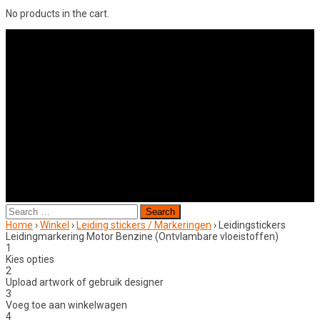
No products in the cart.
Search
for:
Home
›
Winkel
›
Leiding stickers / Markeringen
›
Leidingstickers
Leidingmarkering Motor Benzine (Ontvlambare vloeistoffen)
1
Kies opties
2
Upload artwork of gebruik designer
3
Voeg toe aan winkelwagen
4