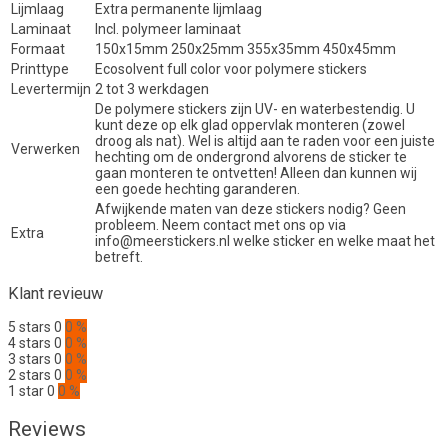
Lijmlaag
Extra permanente lijmlaag
Laminaat
Incl. polymeer laminaat
Formaat
150x15mm 250x25mm 355x35mm 450x45mm
Printtype
Ecosolvent full color voor polymere stickers
Levertermijn
2 tot 3 werkdagen
De polymere stickers zijn UV- en waterbestendig. U
kunt deze op elk glad oppervlak monteren (zowel
droog als nat). Wel is altijd aan te raden voor een juiste
Verwerken
hechting om de ondergrond alvorens de sticker te
gaan monteren te ontvetten! Alleen dan kunnen wij
een goede hechting garanderen.
Afwijkende maten van deze stickers nodig? Geen
probleem. Neem contact met ons op via
Extra
info@meerstickers.nl welke sticker en welke maat het
betreft.
Klant revieuw
5 stars
0
0 %
4 stars
0
0 %
3 stars
0
0 %
2 stars
0
0 %
1 star
0
0 %
Reviews