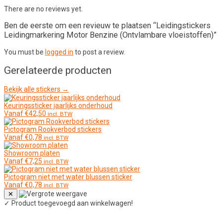
There are no reviews yet.
Ben de eerste om een revieuw te plaatsen “Leidingstickers
Leidingmarkering Motor Benzine (Ontvlambare vloeistoffen)”
You must be
logged in
to post a review.
Gerelateerde producten
Bekijk alle stickers →
Keuringssticker jaarlijks onderhoud
Vanaf
€
42,50
incl. BTW
Pictogram Rookverbod stickers
Vanaf
€
0,78
incl. BTW
Showroom platen
Vanaf
€
7,25
incl. BTW
Pictogram niet met water blussen sticker
Vanaf
€
0,78
incl. BTW
✕
✓
Product toegevoegd aan winkelwagen!