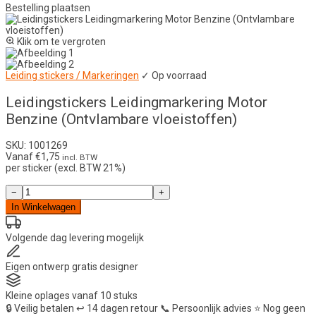
Bestelling plaatsen
Klik om te vergroten
Leiding stickers / Markeringen
✓ Op voorraad
Leidingstickers Leidingmarkering Motor
Benzine (Ontvlambare vloeistoffen)
SKU: 1001269
Vanaf
€
1,75
incl. BTW
per sticker (excl. BTW 21%)
Leidingstickers
−
+
Leidingmarkering
In Winkelwagen
Motor
Benzine
(Ontvlambare
Volgende dag
levering mogelijk
vloeistoffen)
aantal
Eigen ontwerp
gratis designer
Kleine oplages
vanaf 10 stuks
🔒
Veilig betalen
↩️
14 dagen retour
📞
Persoonlijk advies
⭐
Nog geen