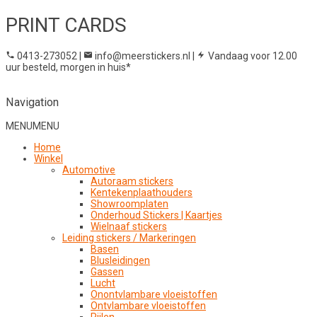
PRINT CARDS
0413-273052
|
info@meerstickers.nl
|
Vandaag voor 12.00
uur besteld, morgen in huis*
Navigation
MENU
MENU
Home
Winkel
Automotive
Autoraam stickers
Kentekenplaathouders
Showroomplaten
Onderhoud Stickers | Kaartjes
Wielnaaf stickers
Leiding stickers / Markeringen
Basen
Blusleidingen
Gassen
Lucht
Onontvlambare vloeistoffen
Ontvlambare vloeistoffen