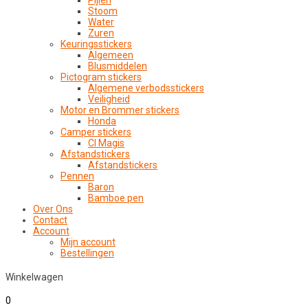
Pijlen
Stoom
Water
Zuren
Keuringsstickers
Algemeen
Blusmiddelen
Pictogram stickers
Algemene verbodsstickers
Veiligheid
Motor en Brommer stickers
Honda
Camper stickers
CI Magis
Afstandstickers
Afstandstickers
Pennen
Baron
Bamboe pen
Over Ons
Contact
Account
Mijn account
Bestellingen
Winkelwagen
0