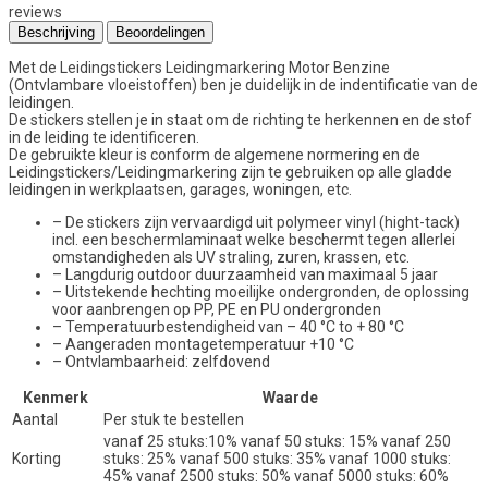
reviews
Beschrijving
Beoordelingen
Met de Leidingstickers Leidingmarkering Motor Benzine
(Ontvlambare vloeistoffen) ben je duidelijk in de indentificatie van de
leidingen.
De stickers stellen je in staat om de richting te herkennen en de stof
in de leiding te identificeren.
De gebruikte kleur is conform de algemene normering en de
Leidingstickers/Leidingmarkering zijn te gebruiken op alle gladde
leidingen in werkplaatsen, garages, woningen, etc.
– De stickers zijn vervaardigd uit polymeer vinyl (hight-tack)
incl. een beschermlaminaat welke beschermt tegen allerlei
omstandigheden als UV straling, zuren, krassen, etc.
– Langdurig outdoor duurzaamheid van maximaal 5 jaar
– Uitstekende hechting moeilijke ondergronden, de oplossing
voor aanbrengen op PP, PE en PU ondergronden
– Temperatuurbestendigheid van – 40 °C to + 80 °C
– Aangeraden montagetemperatuur +10 °C
– Ontvlambaarheid: zelfdovend
Kenmerk
Waarde
Aantal
Per stuk te bestellen
vanaf 25 stuks:10% vanaf 50 stuks: 15% vanaf 250
Korting
stuks: 25% vanaf 500 stuks: 35% vanaf 1000 stuks:
45% vanaf 2500 stuks: 50% vanaf 5000 stuks: 60%