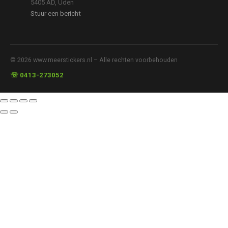
5405 AD, Uden
Stuur een bericht
© 2026 www.meerstickers.nl – Alle rechten voorbehouden
☏ 0413-273052