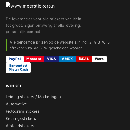
De leverancier voor alle stickers van klein
tot groot. Eigen ontwerp, snelle levering,
persoonlijk contact.
Alle genoemde prijzen op de website zijn incl. 21% BTW. Bij
afrekenen zal de BTW gescheiden worden!
PayPal
Maestro
VISA
AMEX
iDEAL
Wero
Bancontact
Mister Cash
WINKEL
Leiding stickers / Markeringen
Automotive
Pictogram stickers
Keuringsstickers
Afstandstickers