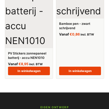
Bamboe pen - zwart
schrijvend
Vanaf
€
0,86
incl. BTW
PV Stickers zonnepaneel
batterij - accu NEN1010
Vanaf
€
8,95
incl. BTW
In winkelwagen
In winkelwagen
EIGEN ONTWERP