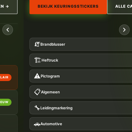
EN →
BEKIJK KEURINGSSTICKERS
ALLE C
🧯
Brandblusser
🏗️
Heftruck
⚠️
Pictogram
LAIR
📋
Algemeen
IEUW
🔧
Leiding­markering
🚗
Automotive