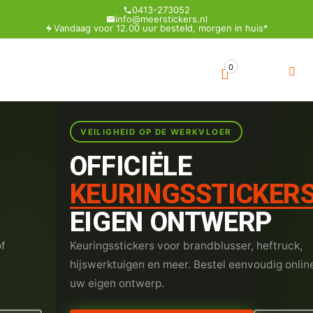
0413-273052
info@meerstickers.nl
Vandaag voor 12.00 uur besteld, morgen in huis*
0
VEILIGHEID OP DE WERKVLOER
OFFICIËLE
KEURINGSSTICKER
EIGEN ONTWERP
of
Keuringsstickers voor brandblusser, heftruck,
hijswerktuigen en meer. Bestel eenvoudig onlin
uw eigen ontwerp.