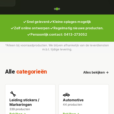
✓
✓
Snel geleverd
Kleine oplages mogelijk
✓
✓
Zelf online ontwerpen
Regelmatig nieuwe producten.
✓
Persoonlijk contact: 0413-273052
*Alleen bij voorraadproducten. We blijven afhankelijk van de leverdiensten
m.b.t. tijdige levering.
Alle
categorieën
Alles bekijken →
🔧
🚗
Leiding stickers /
Automotive
Markeringen
44 producten
339 producten
Bekijken →
Bekijken →