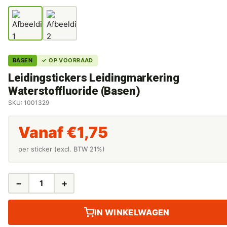
BASEN
✓ OP VOORRAAD
Leidingstickers Leidingmarkering
Waterstoffluoride (Basen)
SKU: 1001329
Vanaf
€
1,75
per sticker (excl. BTW 21%)
−
+
LEIDINGSTICKERS
LEIDINGMARKERING
WATERSTOFFLUORIDE
IN WINKELWAGEN
(BASEN)