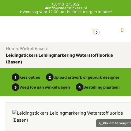
0413-273052
info@meerstickers.nl
Vandaag voor 12.00 uur besteld, morgen in huis*
0
Home
›
Winkel
›
Basen
›
Leidingstickers Leidingmarkering Waterstoffluoride
(Basen)
Kies opties
Upload artwork of gebruik designer
1
2
Voeg toe aan winkelwagen
Bestelling plaatsen
3
4
Klik om te vergro