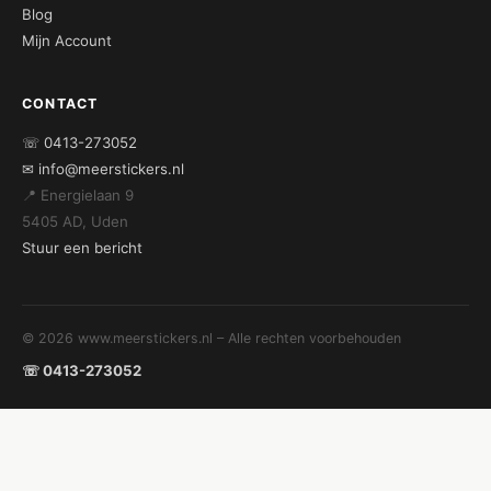
Blog
Mijn Account
CONTACT
☏ 0413-273052
✉ info@meerstickers.nl
📍 Energielaan 9
5405 AD, Uden
Stuur een bericht
© 2026 www.meerstickers.nl – Alle rechten voorbehouden
☏ 0413-273052