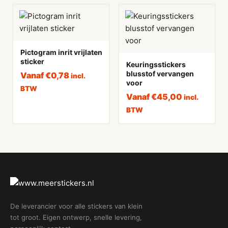
Pictogram inrit vrijlaten
sticker
Keuringsstickers
blusstof vervangen
Vanaf
€
0,78
incl.
voor
BTW
Vanaf
€
45,00
incl.
BTW
De leverancier voor alle stickers van klein
tot groot. Eigen ontwerp, snelle levering,