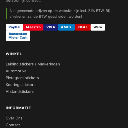
persoonlijk contact.
Alle genoemde prijzen op de website zijn incl. 21% BTW. Bij
afrekenen zal de BTW gescheiden worden!
PayPal
Maestro
VISA
AMEX
iDEAL
Wero
Bancontact
Mister Cash
WINKEL
Leiding stickers / Markeringen
Automotive
Pictogram stickers
Keuringsstickers
Afstandstickers
INFORMATIE
Over Ons
Contact