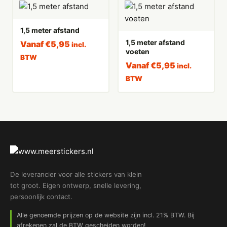
1,5 meter afstand
1,5 meter afstand
Vanaf
€
5,95
incl.
voeten
BTW
Vanaf
€
5,95
incl.
BTW
De leverancier voor alle stickers van klein
tot groot. Eigen ontwerp, snelle levering,
persoonlijk contact.
Alle genoemde prijzen op de website zijn incl. 21% BTW. Bij
afrekenen zal de BTW gescheiden worden!