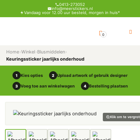
0413-273052
info@meerstickers.nl
Vandaag voor 12.00 uur besteld, morgen in huis*
0
Home
›
Winkel
›
Blusmiddelen
›
Keuringssticker jaarlijks onderhoud
Kies opties
Upload artwork of gebruik designer
1
2
Voeg toe aan winkelwagen
Bestelling plaatsen
3
4
Klik om te vergro