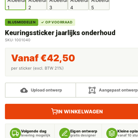
BLUSMIDDELEN
✓ OP VOORRAAD
Keuringssticker jaarlijks onderhoud
SKU: 1001040
Vanaf
€
42,50
per sticker (excl. BTW 21%)
Upload ontwerp
Aangepast ontwerp
IN WINKELWAGEN
Volgende dag
Eigen ontwerp
Kleine opl
levering mogelijk
gratis designer
vanaf 10 st