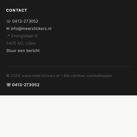
CONTACT
☏ 0413-273052
✉ info@meerstickers.nl
📍 Energielaan 9
5405 AD, Uden
Stuur een bericht
© 2026 www.meerstickers.nl – Alle rechten voorbehouden
☏ 0413-273052