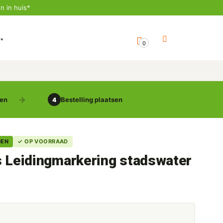
n in huis*
0
gen
Bestelling plaatsen
4
GEN
✓ OP VOORRAAD
s Leidingmarkering stadswater
5