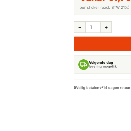
per sticker (excl. BTW 21%)
−
+
LEIDINGSTICKERS
LEIDINGMARKERING
STADSWATER
(WATER)
AANTAL
Volgende dag
levering mogelijk
🔒
Veilig betalen
↩️
14 dagen retour