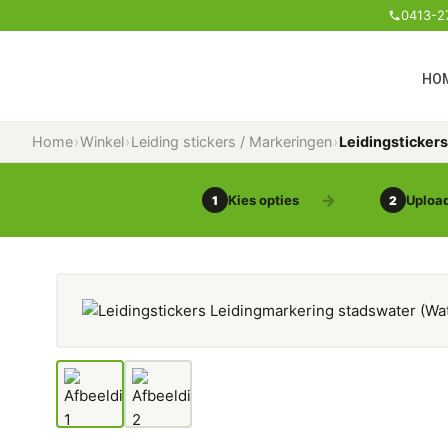
0413-2
HO
Home
›
Winkel
›
Leiding stickers / Markeringen
›
Leidingsticker
Kies opties
Upload
1
2