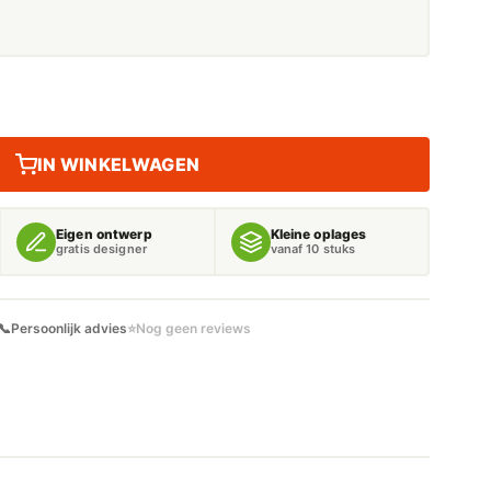
IN WINKELWAGEN
Eigen ontwerp
Kleine oplages
gratis designer
vanaf 10 stuks
📞
Persoonlijk advies
⭐
Nog geen reviews