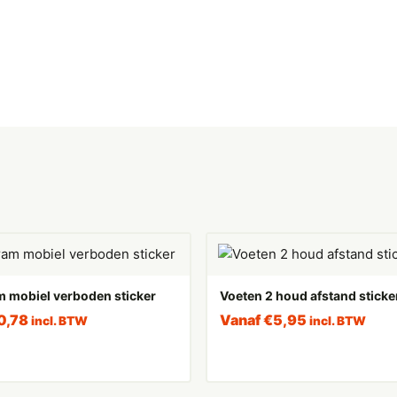
m mobiel verboden sticker
Voeten 2 houd afstand sticke
0,78
Vanaf
€
5,95
incl. BTW
incl. BTW