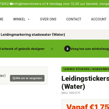
73052
|
info@meerstickers.nl
|
Vandaag voor 12.00 uur besteld, morge
ME
WINKEL
OVER ONS
CONTACT
ACCOUNT
s Leidingmarkering stadswater (Water)
 artwork of gebruik designer
Voeg toe aan winkelwa
3
LEIDING STICKERS / MARKERIN
Leidingsticker
Klik om te vergroten
(Water)
SKU: 1001171
Vanaf
€
1,7