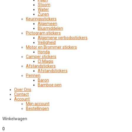
Pijlen
Stoom
Water
Zuren
Keuringsstickers
Algemeen
Blusmiddelen
Pictogram stickers
Algemene verbodsstickers
Veiligheid
Motor en Brommer stickers
Honda
Camper stickers
CI Magis
Afstandstickers
Afstandstickers
Pennen
Baron
Bamboe pen
Over Ons
Contact
Account
Mijn account
Bestellingen
Winkelwagen
0