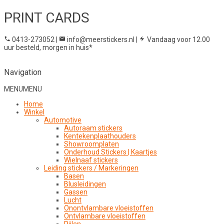
PRINT CARDS
0413-273052
|
info@meerstickers.nl
|
Vandaag voor 12.00
uur besteld, morgen in huis*
Navigation
MENU
MENU
Home
Winkel
Automotive
Autoraam stickers
Kentekenplaathouders
Showroomplaten
Onderhoud Stickers | Kaartjes
Wielnaaf stickers
Leiding stickers / Markeringen
Basen
Blusleidingen
Gassen
Lucht
Onontvlambare vloeistoffen
Ontvlambare vloeistoffen