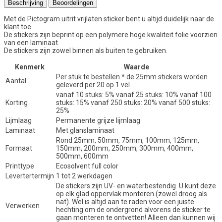
Beschrijving
Beoordelingen
Met de Pictogram uitrit vrijlaten sticker bent u altijd duidelijk naar de
klant toe.
De stickers zijn beprint op een polymere hoge kwaliteit folie voorzien
van een laminaat.
De stickers zijn zowel binnen als buiten te gebruiken.
Kenmerk
Waarde
Per stuk te bestellen * de 25mm stickers worden
Aantal
geleverd per 20 op 1 vel
vanaf 10 stuks: 5% vanaf 25 stuks: 10% vanaf 100
Korting
stuks: 15% vanaf 250 stuks: 20% vanaf 500 stuks:
25%
Lijmlaag
Permanente grijze lijmlaag
Laminaat
Met glanslaminaat
Rond 25mm, 50mm, 75mm, 100mm, 125mm,
Formaat
150mm, 200mm, 250mm, 300mm, 400mm,
500mm, 600mm
Printtype
Ecosolvent full color
Levertertermijn
1 tot 2 werkdagen
De stickers zijn UV- en waterbestendig. U kunt deze
op elk glad oppervlak monteren (zowel droog als
nat). Wel is altijd aan te raden voor een juiste
Verwerken
hechting om de ondergrond alvorens de sticker te
gaan monteren te ontvetten! Alleen dan kunnen wij