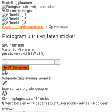
Bestelling plaatsen
Klik om te vergroten
Algemene verbodsstickers
✓ Op voorraad
Pictogram uitrit vrijlaten sticker
SKU: 1001030
Vanaf
€
0,78
incl. BTW
per sticker (excl. BTW 21%)
Pictogram
−
+
uitrit
In Winkelwagen
vrijlaten
sticker
aantal
Volgende dag
levering mogelijk
Eigen ontwerp
gratis designer
Kleine oplages
vanaf 10 stuks
🔒
Veilig betalen
↩️
14 dagen retour
📞
Persoonlijk advies
⭐
Nog geen
reviews