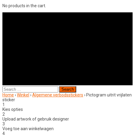
No products in the cart.
Search
for:
Home
›
Winkel
›
Algemene verbodsstickers
›
Pictogram uitrit vrijlaten
sticker
1
Kies opties
2
Upload artwork of gebruik designer
3
Voeg toe aan winkelwagen
4