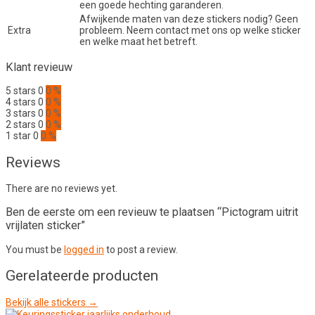
een goede hechting garanderen.
Afwijkende maten van deze stickers nodig? Geen
Extra
probleem. Neem contact met ons op welke sticker
en welke maat het betreft.
Klant revieuw
5 stars
0
0 %
4 stars
0
0 %
3 stars
0
0 %
2 stars
0
0 %
1 star
0
0 %
Reviews
There are no reviews yet.
Ben de eerste om een revieuw te plaatsen “Pictogram uitrit
vrijlaten sticker”
You must be
logged in
to post a review.
Gerelateerde producten
Bekijk alle stickers →