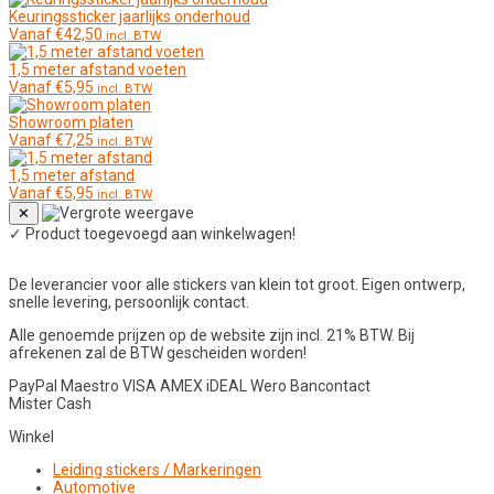
Keuringssticker jaarlijks onderhoud
Vanaf
€
42,50
incl. BTW
1,5 meter afstand voeten
Vanaf
€
5,95
incl. BTW
Showroom platen
Vanaf
€
7,25
incl. BTW
1,5 meter afstand
Vanaf
€
5,95
incl. BTW
✕
✓
Product toegevoegd aan winkelwagen!
De leverancier voor alle stickers van klein tot groot. Eigen ontwerp,
snelle levering, persoonlijk contact.
Alle genoemde prijzen op de website zijn incl. 21% BTW. Bij
afrekenen zal de BTW gescheiden worden!
PayPal
Maestro
VISA
AMEX
iDEAL
Wero
Bancontact
Mister Cash
Winkel
Leiding stickers / Markeringen
Automotive