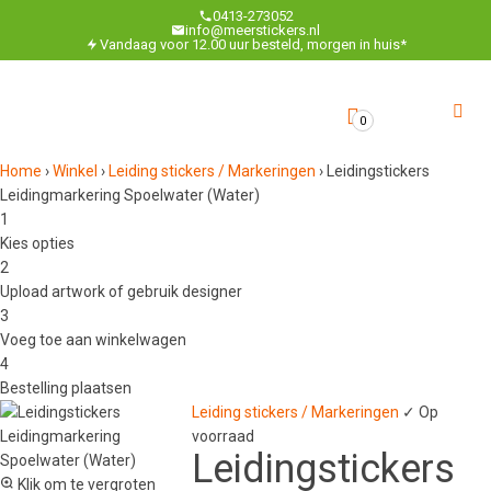
0413-273052
info@meerstickers.nl
Vandaag voor 12.00 uur besteld, morgen in huis*
0
Home
›
Winkel
›
Leiding stickers / Markeringen
›
Leidingstickers
Leidingmarkering Spoelwater (Water)
1
Kies opties
2
Upload artwork of gebruik designer
3
Voeg toe aan winkelwagen
4
Bestelling plaatsen
Leiding stickers / Markeringen
✓ Op
voorraad
Leidingstickers
Klik om te vergroten