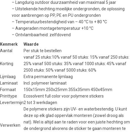
– Langdurig outdoor duurzaamheid van maximaal 5 jaar
– Uitstekende hechting moeilijke ondergronden, de oplossing
voor aanbrengen op PP, PE en PU ondergronden
– Temperatuurbestendigheid van – 40 °C to + 80 °C
– Aangeraden montagetemperatuur +10 °C
– Ontvlambaarheid: zelfdovend
Kenmerk
Waarde
Aantal
Per stuk te bestellen
vanaf 25 stuks:10% vanaf 50 stuks: 15% vanaf 250 stuks:
Korting
25% vanaf 500 stuks: 35% vanaf 1000 stuks: 45% vanaf
2500 stuks: 50% vanaf 5000 stuks: 60%
Lijmlaag
Extra permanente lijmlaag
Laminaat
Incl. polymeer laminaat
Formaat
150x15mm 250x25mm 355x35mm 450x45mm
Printtype
Ecosolvent full color voor polymere stickers
Levertermijn
2 tot 3 werkdagen
De polymere stickers zijn UV- en waterbestendig. U kunt
deze op elk glad oppervlak monteren (zowel droog als
nat). Wel is altijd aan te raden voor een juiste hechting om
Verwerken
de ondergrond alvorens de sticker te gaan monteren te