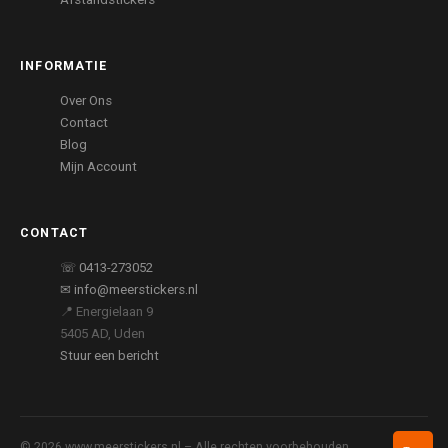
INFORMATIE
Over Ons
Contact
Blog
Mijn Account
CONTACT
☏ 0413-273052
✉ info@meerstickers.nl
📍 Energielaan 9
5405 AD, Uden
Stuur een bericht
© 2026 www.meerstickers.nl – Alle rechten voorbehouden