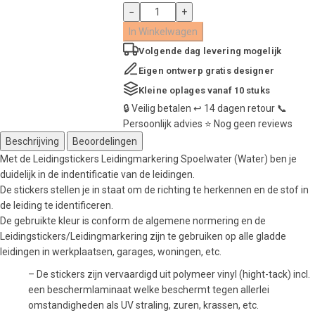
Leidingstickers
−
+
Leidingmarkering
In Winkelwagen
Spoelwater
Volgende dag
levering mogelijk
(Water)
aantal
Eigen ontwerp
gratis designer
Kleine oplages
vanaf 10 stuks
🔒
Veilig betalen
↩️
14 dagen retour
📞
Persoonlijk advies
⭐
Nog geen reviews
Beschrijving
Beoordelingen
Met de Leidingstickers Leidingmarkering Spoelwater (Water) ben je
duidelijk in de indentificatie van de leidingen.
De stickers stellen je in staat om de richting te herkennen en de stof in
de leiding te identificeren.
De gebruikte kleur is conform de algemene normering en de
Leidingstickers/Leidingmarkering zijn te gebruiken op alle gladde
leidingen in werkplaatsen, garages, woningen, etc.
– De stickers zijn vervaardigd uit polymeer vinyl (hight-tack) incl.
een beschermlaminaat welke beschermt tegen allerlei
omstandigheden als UV straling, zuren, krassen, etc.