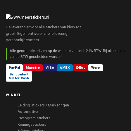
De leverancier voor alle stickers van klein tot
groot. Eigen ontwerp, snelle levering,
persoonlijk contact.
Alle genoemde prijzen op de website zijn incl. 21% BTW. Bij afrekenen
zal de BTW gescheiden worden!
PayPal
Maestro
VISA
AMEX
iDEAL
Wero
Bancontact
Mister Cash
WINKEL
Leiding stickers / Markeringen
Automotive
Pictogram stickers
Keuringsstickers
Afstandstickers