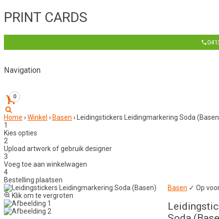
PRINT CARDS
041
Navigation
Home
Winkel
Over Ons
Contact
Account
0
Home
›
Winkel
›
Basen
›
Leidingstickers Leidingmarkering Soda (Basen
1
Kies opties
2
Upload artwork of gebruik designer
3
Voeg toe aan winkelwagen
4
Bestelling plaatsen
Basen
✓ Op voo
Klik om te vergroten
Leidingsti
Soda (Base