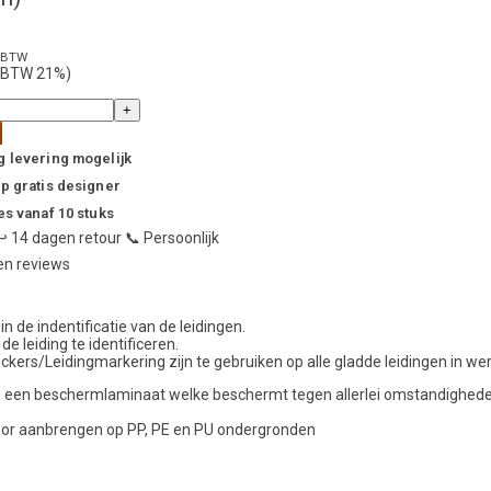
. BTW
l. BTW 21%)
+
g
g
levering mogelijk
rp
gratis designer
es
vanaf 10 stuks
↩️
14 dagen retour
📞
Persoonlijk
n reviews
n de indentificatie van de leidingen.
de leiding te identificeren.
kers/Leidingmarkering zijn te gebruiken op alle gladde leidingen in we
ncl. een beschermlaminaat welke beschermt tegen allerlei omstandigheden 
voor aanbrengen op PP, PE en PU ondergronden