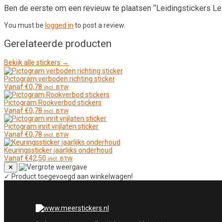
Ben de eerste om een revieuw te plaatsen “Leidingstickers L
You must be
logged in
to post a review.
Gerelateerde producten
Bekijk alle stickers →
Pictogram verboden richting sticker
Vanaf
€
0,78
incl. BTW
Pictogram Rookverbod stickers
Vanaf
€
0,78
incl. BTW
Pictogram inrit vrijlaten sticker
Vanaf
€
0,78
incl. BTW
Keuringssticker jaarlijks onderhoud
Vanaf
€
42,50
incl. BTW
✕
✓
Product toegevoegd aan winkelwagen!