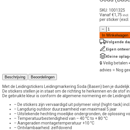
SKU: 1001325
Vanaf
€
1,75
incl
per sticker (exc
Leidingstickers
−
Leidingmarkerin
In Winkelwagen
Soda
(Basen)
Volgende da
aantal
Eigen ontwe
Kleine oplag
🔒
Veilig betalen
advies
⭐
Nog gee
Beschrijving
Beoordelingen
Met de Leidingstickers Leidingmarkering Soda (Basen) ben je duidelijk i
De stickers stellen je in staat om de richting te herkennen en de stof in 
De gebruikte kleur is conform de algemene normering en de Leidingstic
– De stickers zijn vervaardigd uit polymeer vinyl (hight-tack) i
– Langdurig outdoor duurzaamheid van maximaal 5 jaar
– Uitstekende hechting moeilijke ondergronden, de oplossing 
– Temperatuurbestendigheid van – 40 °C to + 80 °C
– Aangeraden montagetemperatuur +10 °C
– Ontvlambaarheid: zelfdovend