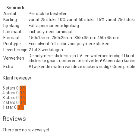
Kenmerk
Aantal
Per stuk te bestellen
Korting
vanaf 25 stuks:10% vanaf 50 stuks: 15% vanaf 250 stuk
Lijmlaag
Extra permanente lijmlaag
Laminaat
Incl. polymeer laminaat
Formaat
150x15mm 250x25mm 355x35mm 450x45mm
Printtype
Ecosolvent full color voor polymere stickers
Levertermijn
2 tot 3 werkdagen
De polymere stickers zijn UV- en waterbestendig. U kunt
Verwerken
sticker te gaan monteren te ontvetten! Alleen dan kunn
Extra
Afwijkende maten van deze stickers nodig? Geen proble
Klant revieuw
5 stars
0
0 %
4 stars
0
0 %
3 stars
0
0 %
2 stars
0
0 %
1 star
0
0 %
Reviews
There are no reviews yet.