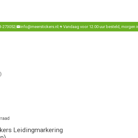
3-273052
|
info@meerstickers.nl
|
Vandaag voor 12.00 uur besteld, morgen i
)
rraad
ckers Leidingmarkering
n)