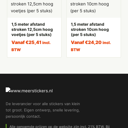
1,5 meter afstand
1,5 meter afstand
stroken 12,5cm hoog
stroken 10cm hoog
voetjes (per 5 stuks)
(per 5 stuks)
Vanaf
€
25,41
Vanaf
€
24,20
incl.
incl.
BTW
BTW
De leverancier voor alle stickers van klein
tot groot. Eigen ontwerp, snelle levering,
persoonlijk contact.
Alle genoemde prijzen op de website zijn incl. 21% BTW. Bij