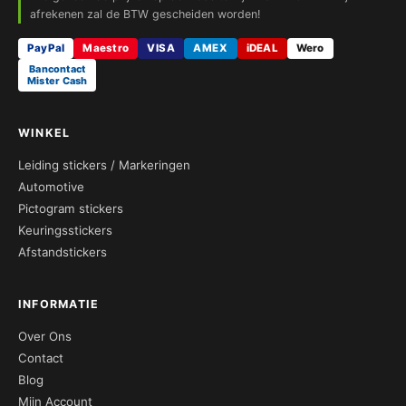
afrekenen zal de BTW gescheiden worden!
PayPal
Maestro
VISA
AMEX
iDEAL
Wero
Bancontact
Mister Cash
WINKEL
Leiding stickers / Markeringen
Automotive
Pictogram stickers
Keuringsstickers
Afstandstickers
INFORMATIE
Over Ons
Contact
Blog
Mijn Account