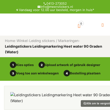
0413-273052
info@meerstickers.nl
Vandaag voor 12.00 uur besteld, morgen in huis*
0
Home
›
Winkel
›
Leiding stickers / Markeringen
›
Leidingstickers Leidingmarkering Heet water 90 Graden
(Water)
Kies opties
Upload artwork of gebruik designer
1
2
Voeg toe aan winkelwagen
Bestelling plaatsen
3
4
Klik om te vergro