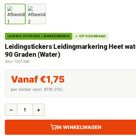
LEIDING STICKERS / MARKERINGEN
✓ OP VOORRAAD
Leidingstickers Leidingmarkering Heet wat
90 Graden (Water)
SKU: 1001390
Vanaf
€
1,75
per sticker (excl. BTW 21%)
−
+
LEIDINGSTICKERS
LEIDINGMARKERING
HEET
IN WINKELWAGEN
WATER