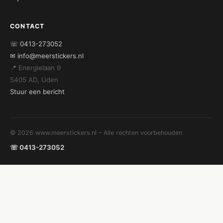
CONTACT
☏ 0413-273052
✉ info@meerstickers.nl
📍 Energielaan 9
5405 AD, Uden
Stuur een bericht
© 2026 www.meerstickers.nl – Alle rechten voorbehouden
☏ 0413-273052