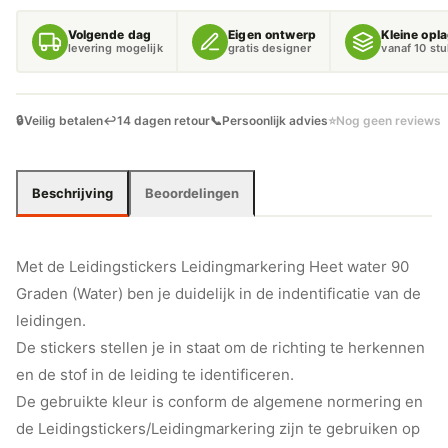
90
GRADEN
Volgende dag
Eigen ontwerp
Kleine opl
(WATER)
levering mogelijk
gratis designer
vanaf 10 st
AANTAL
🔒
Veilig betalen
↩️
14 dagen retour
📞
Persoonlijk advies
⭐
Nog geen reviews
Beschrijving
Beoordelingen
Met de Leidingstickers Leidingmarkering Heet water 90
Graden (Water) ben je duidelijk in de indentificatie van de
leidingen.
De stickers stellen je in staat om de richting te herkennen
en de stof in de leiding te identificeren.
De gebruikte kleur is conform de algemene normering en
de Leidingstickers/Leidingmarkering zijn te gebruiken op