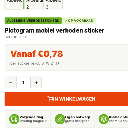
ALGEMENE VERBODSSTICKERS
✓ OP VOORRAAD
Pictogram mobiel verboden sticker
SKU: 1001031
Vanaf
€
0,78
per sticker (excl. BTW 21%)
−
+
PICTOGRAM
MOBIEL
VERBODEN
IN WINKELWAGEN
STICKER
AANTAL
Volgende dag
Eigen ontwerp
Kleine opl
levering mogelijk
gratis designer
vanaf 10 st