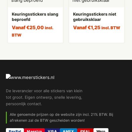
Keuringsstickers slang
Keuringsstickers niet
beproefd
gebruiksklaar
Vanaf
€
25,00
Vanaf
€
1,25
incl.
incl. BTW
BTW
De leverancier voor alle stickers van klein
tot groot. Eigen ontwerp, snelle levering,
persoonlijk contact.
Alle genoemde prijzen op de website zijn incl. 21% BTW. Bij
afrekenen zal de BTW gescheiden worden!
PayPal
Maestro
VISA
AMEX
iDEAL
Wero