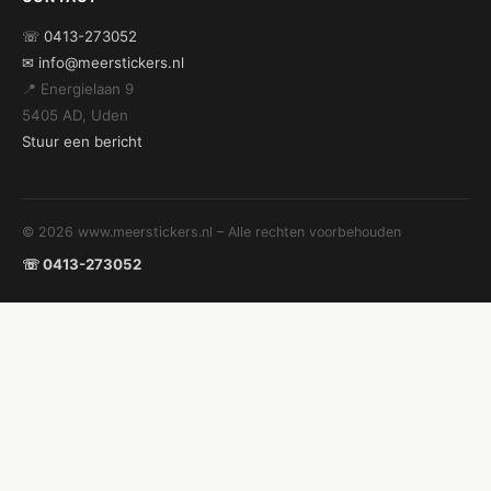
☏ 0413-273052
✉ info@meerstickers.nl
📍 Energielaan 9
5405 AD, Uden
Stuur een bericht
© 2026 www.meerstickers.nl – Alle rechten voorbehouden
☏ 0413-273052