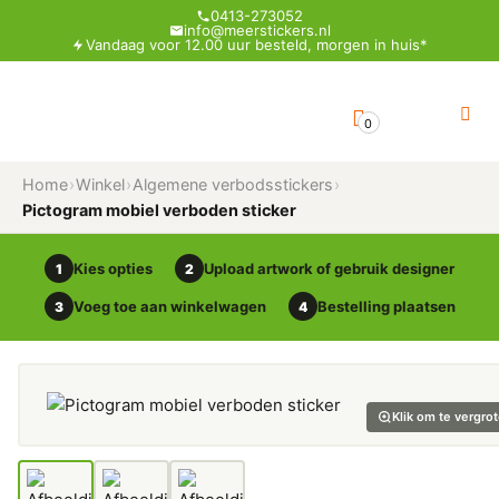
0413-273052
info@meerstickers.nl
Vandaag voor 12.00 uur besteld, morgen in huis*
0
Home
›
Winkel
›
Algemene verbodsstickers
›
Pictogram mobiel verboden sticker
Kies opties
Upload artwork of gebruik designer
1
2
Voeg toe aan winkelwagen
Bestelling plaatsen
3
4
Klik om te vergro