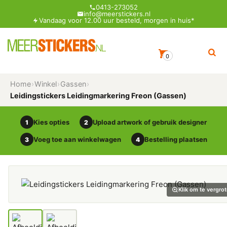
0413-273052
info@meerstickers.nl
Vandaag voor 12.00 uur besteld, morgen in huis*
0
Home
›
Winkel
›
Gassen
›
Leidingstickers Leidingmarkering Freon (Gassen)
Kies opties
Upload artwork of gebruik designer
1
2
Voeg toe aan winkelwagen
Bestelling plaatsen
3
4
Klik om te vergro