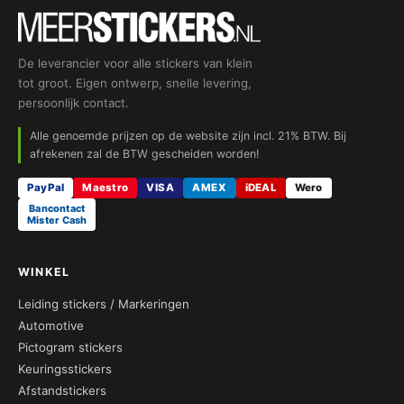
De leverancier voor alle stickers van klein
tot groot. Eigen ontwerp, snelle levering,
persoonlijk contact.
Alle genoemde prijzen op de website zijn incl. 21% BTW. Bij
afrekenen zal de BTW gescheiden worden!
PayPal
Maestro
VISA
AMEX
iDEAL
Wero
Bancontact
Mister Cash
WINKEL
Leiding stickers / Markeringen
Automotive
Pictogram stickers
Keuringsstickers
Afstandstickers