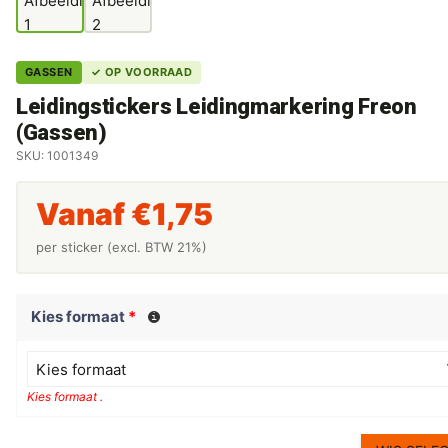
GASSEN
✓ OP VOORRAAD
Leidingstickers Leidingmarkering Freon
(Gassen)
SKU: 1001349
Vanaf
€
1,75
per sticker (excl. BTW 21%)
Kies formaat
*
Kies formaat
Kies formaat .