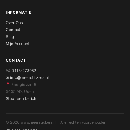
INFORMATIE
Over Ons
Contact
Blog
Mijn Account
CONTACT
☏ 0413-273052
✉ info@meerstickers.nl
Energielaan 9
5405 AD, Uden
Stuur een bericht
© 2026 www.meerstickers.nl – Alle rechten voorbehouden