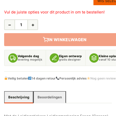
WIS SELEC
Vul de juiste opties voor dit product in om te bestellen!
−
+
LEIDINGSTICKERS
LEIDINGMARKERING
FREON
IN WINKELWAGEN
(GASSEN)
AANTAL
Volgende dag
Eigen ontwerp
Kleine opl
levering mogelijk
gratis designer
vanaf 10 st
Veilig betalen
14 dagen retour
Persoonlijk advies
Nog geen review
Beschrijving
Beoordelingen