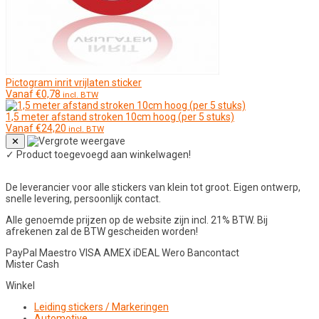
Pictogram inrit vrijlaten sticker
Vanaf
€
0,78
incl. BTW
1,5 meter afstand stroken 10cm hoog (per 5 stuks)
Vanaf
€
24,20
incl. BTW
✕
✓
Product toegevoegd aan winkelwagen!
De leverancier voor alle stickers van klein tot groot. Eigen ontwerp,
snelle levering, persoonlijk contact.
Alle genoemde prijzen op de website zijn incl. 21% BTW. Bij
afrekenen zal de BTW gescheiden worden!
PayPal
Maestro
VISA
AMEX
iDEAL
Wero
Bancontact
Mister Cash
Winkel
Leiding stickers / Markeringen
Automotive