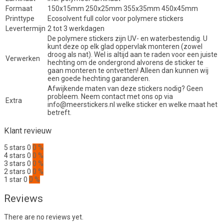
Formaat
150x15mm 250x25mm 355x35mm 450x45mm
Printtype
Ecosolvent full color voor polymere stickers
Levertermijn
2 tot 3 werkdagen
De polymere stickers zijn UV- en waterbestendig. U
kunt deze op elk glad oppervlak monteren (zowel
droog als nat). Wel is altijd aan te raden voor een juiste
Verwerken
hechting om de ondergrond alvorens de sticker te
gaan monteren te ontvetten! Alleen dan kunnen wij
een goede hechting garanderen.
Afwijkende maten van deze stickers nodig? Geen
probleem. Neem contact met ons op via
Extra
info@meerstickers.nl welke sticker en welke maat het
betreft.
Klant revieuw
5 stars
0
0 %
4 stars
0
0 %
3 stars
0
0 %
2 stars
0
0 %
1 star
0
0 %
Reviews
There are no reviews yet.