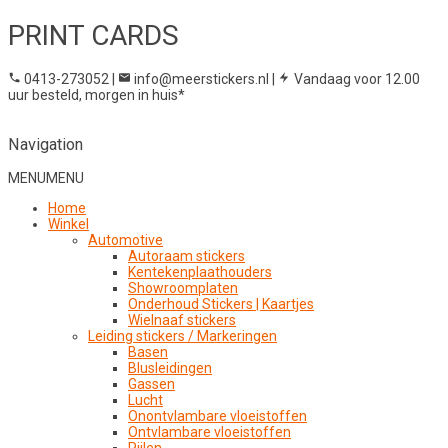
PRINT CARDS
0413-273052
|
info@meerstickers.nl
|
Vandaag voor 12.00
uur besteld, morgen in huis*
Navigation
MENU
MENU
Home
Winkel
Automotive
Autoraam stickers
Kentekenplaathouders
Showroomplaten
Onderhoud Stickers | Kaartjes
Wielnaaf stickers
Leiding stickers / Markeringen
Basen
Blusleidingen
Gassen
Lucht
Onontvlambare vloeistoffen
Ontvlambare vloeistoffen