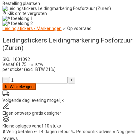
Bestelling plaatsen
Klik om te vergroten
Leiding stickers / Markeringen
✓ Op voorraad
Leidingstickers Leidingmarkering Fosforzuur
(Zuren)
SKU: 1001092
Vanaf
€
1,75
incl. BTW
per sticker (excl. BTW 21%)
Leidingstickers
−
+
Leidingmarkering
In Winkelwagen
Fosforzuur
(Zuren)
aantal
Volgende dag
levering mogelijk
Eigen ontwerp
gratis designer
Kleine oplages
vanaf 10 stuks
🔒
Veilig betalen
↩️
14 dagen retour
📞
Persoonlijk advies
⭐
Nog geen
reviews