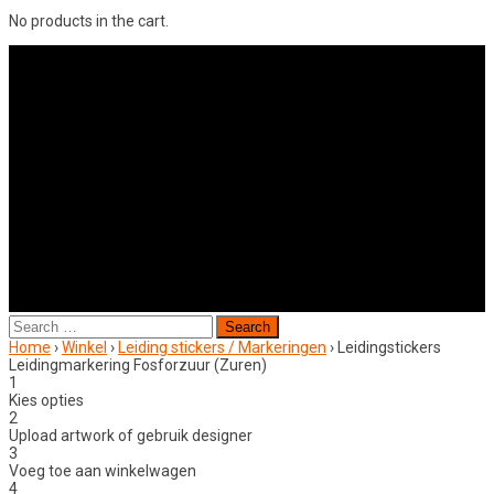
No products in the cart.
Search
for:
Home
›
Winkel
›
Leiding stickers / Markeringen
›
Leidingstickers
Leidingmarkering Fosforzuur (Zuren)
1
Kies opties
2
Upload artwork of gebruik designer
3
Voeg toe aan winkelwagen
4