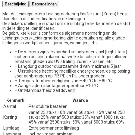
Beschrijving
Beoordelingen
Met de Leidingstickers Leidingmarkering Fosforzuur (Zuren) ben je
duidelijk in de indentificatie van de leidingen.
De stickers stellen je in staat om de richting te herkennen en de stof
in de leiding te identificeren.
De gebruikte kleur is conform de algemene normering en de
Leidingstickers/Leidingmarkering zijn te gebruiken op alle gladde
leidingen in werkplaatsen, garages, woningen, etc.
– De stickers zijn vervaardigd uit polymeer vinyl (hight-tack)
incl. een beschermlaminaat welke beschermt tegen allerlei
omstandigheden als UV straling, zuren, krassen, etc.
– Langdurig outdoor duurzaamheid van maximaal 5 jaar
– Uitstekende hechting moeilijke ondergronden, de oplossing
voor aanbrengen op PP, PE en PU ondergronden
– Temperatuurbestendigheid van – 40 °C to + 80 °C
– Aangeraden montagetemperatuur +10 °C
– Ontvlambaarheid: zelfdovend
Kenmerk
Waarde
Aantal
Per stuk te bestellen
vanaf 25 stuks:10% vanaf 50 stuks: 15% vanaf 250
Korting
stuks: 25% vanaf 500 stuks: 35% vanaf 1000 stuks:
45% vanaf 2500 stuks: 50% vanaf 5000 stuks: 60%
Lijmlaag
Extra permanente lijmlaag
Laminaat
Incl. polymeer laminaat