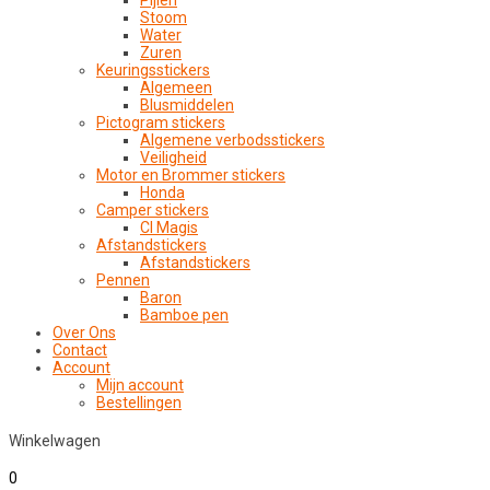
Pijlen
Stoom
Water
Zuren
Keuringsstickers
Algemeen
Blusmiddelen
Pictogram stickers
Algemene verbodsstickers
Veiligheid
Motor en Brommer stickers
Honda
Camper stickers
CI Magis
Afstandstickers
Afstandstickers
Pennen
Baron
Bamboe pen
Over Ons
Contact
Account
Mijn account
Bestellingen
Winkelwagen
0