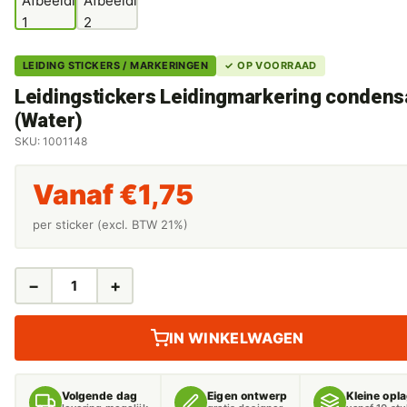
LEIDING STICKERS / MARKERINGEN
✓ OP VOORRAAD
Leidingstickers Leidingmarkering condens
(Water)
SKU: 1001148
Vanaf
€
1,75
per sticker (excl. BTW 21%)
−
+
LEIDINGSTICKERS
LEIDINGMARKERING
CONDENSAAT
IN WINKELWAGEN
(WATER)
AANTAL
Volgende dag
Eigen ontwerp
Kleine opl