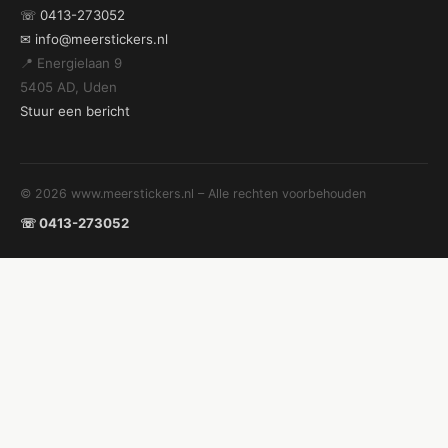
☏ 0413-273052
✉ info@meerstickers.nl
📍 Energielaan 9
5405 AD, Uden
Stuur een bericht
© 2026 www.meerstickers.nl – Alle rechten voorbehouden
☏ 0413-273052