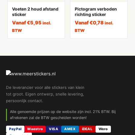
Voeten 2 houd afstand
Pictogram verboden
sticker
richting sticker
Vanaf
€
5,95
Vanaf
€
0,78
incl.
incl.
BTW
BTW
De leverancier voor alle stickers van klein
tot groot. Eigen ontwerp, snelle levering,
persoonlijk contact.
Alle genoemde prijzen op de website zijn incl. 21% BTW. Bij
afrekenen zal de BTW gescheiden worden!
PayPal
Maestro
VISA
AMEX
iDEAL
Wero