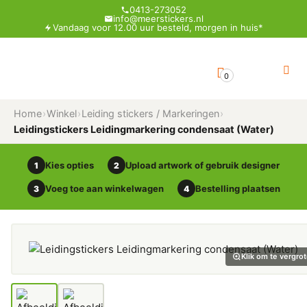
0413-273052
info@meerstickers.nl
Vandaag voor 12.00 uur besteld, morgen in huis*
0
Home
›
Winkel
›
Leiding stickers / Markeringen
›
Leidingstickers Leidingmarkering condensaat (Water)
Kies opties
Upload artwork of gebruik designer
1
2
Voeg toe aan winkelwagen
Bestelling plaatsen
3
4
Klik om te vergro