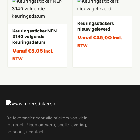
Keuringsstickers
nieuw geleverd
Keuringssticker NEN
3140 volgende
Vanaf
€
45,00
incl.
keuringsdatum
BTW
Vanaf
€
3,05
incl.
BTW
De leverancier voor alle stickers van klein
tot groot. Eigen ontwerp, snelle levering,
persoonlijk contact.