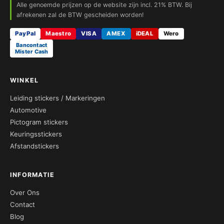
Alle genoemde prijzen op de website zijn incl. 21% BTW. Bij
afrekenen zal de BTW gescheiden worden!
PayPal
Maestro
VISA
AMEX
iDEAL
Wero
Bancontact
Mister Cash
WINKEL
Leiding stickers / Markeringen
Automotive
Pictogram stickers
Keuringsstickers
Afstandstickers
INFORMATIE
Over Ons
Contact
Blog