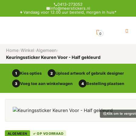
0413-273052
info@meerstickers.nl
Vandaag voor 12.00 uur besteld, morgen in huis*
0
Home
›
Winkel
›
Algemeen
›
Keuringssticker Keuren Voor - Half gekleurd
Kies opties
Upload artwork of gebruik designer
1
2
Voeg toe aan winkelwagen
Bestelling plaatsen
3
4
Klik om te vergro
ALGEMEEN
✓ OP VOORRAAD