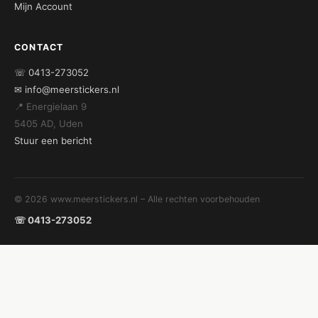
Mijn Account
CONTACT
☏ 0413-273052
✉ info@meerstickers.nl
📍 Energielaan 9
5405 AD, Uden
Stuur een bericht
© 2026 www.meerstickers.nl – Alle rechten voorbehouden
☏ 0413-273052