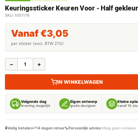
Keuringssticker Keuren Voor - Half gekleu
SKU: 1001176
Vanaf
€
3,05
per sticker (excl. BTW 21%)
−
+
KEURINGSSTICKER
KEUREN
VOOR
IN WINKELWAGEN
-
HALF
GEKLEURD
Volgende dag
Eigen ontwerp
Kleine opl
AANTAL
levering mogelijk
gratis designer
vanaf 10 st
🔒
Veilig betalen
↩️
14 dagen retour
📞
Persoonlijk advies
⭐
Nog geen reviews