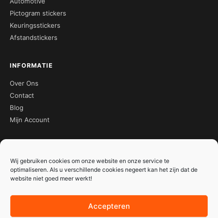
Automotive
Pictogram stickers
Keuringsstickers
Afstandstickers
INFORMATIE
Over Ons
Contact
Blog
Mijn Account
CONTACT
Wij gebruiken cookies om onze website en onze service te
☏ 0413-273052
optimaliseren. Als u verschillende cookies negeert kan het zijn dat de
✉ info@meerstickers.nl
website niet goed meer werkt!
📍 Energielaan 9
5405 AD, Uden
Accepteren
Stuur een bericht