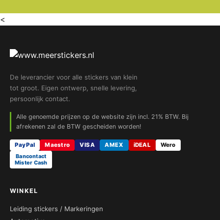
<
De leverancier voor alle stickers van klein
tot groot. Eigen ontwerp, snelle levering,
persoonlijk contact.
Alle genoemde prijzen op de website zijn incl. 21% BTW. Bij
afrekenen zal de BTW gescheiden worden!
PayPal
Maestro
VISA
AMEX
iDEAL
Wero
Bancontact
Mister Cash
WINKEL
Leiding stickers / Markeringen