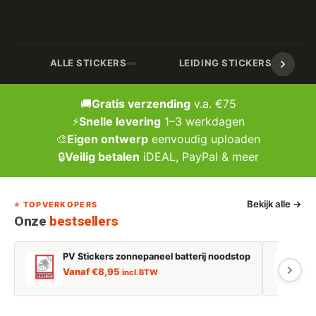
🏷️
🔧
ALLE STICKERS
LEIDING STICKERS / MARK
🚚
Gratis verzending
v.a. €75
⚡
Snelle levering
1–3 werkdagen
🎨
Eigen ontwerp
eenvoudig uploaden
🔒
Veilig betalen
iDEAL, PayPal & meer
Bekijk alle →
⭐ TOPVERKOPERS
Onze
bestsellers
PV Stickers zonnepaneel batterij noodstop
E
Vanaf
€
8,95
incl. BTW