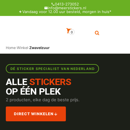
0413-273052
info@meerstickers.nl
Vandaag voor 12.00 uur besteld, morgen in huis*
0
Home
›
Winkel
›
Zwavelzuur
DÉ STICKER SPECIALIST VAN NEDERLAND
ALLE
STICKERS
OP ÉÉN PLEK
2 producten, elke dag de beste prijs.
DIRECT WINKELEN