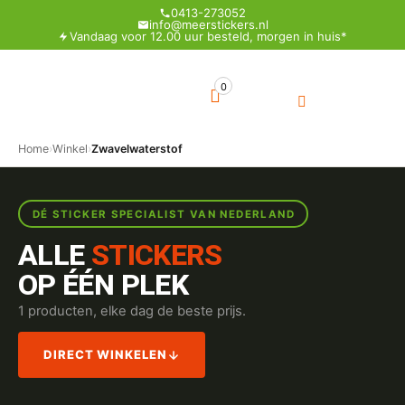
0413-273052
info@meerstickers.nl
Vandaag voor 12.00 uur besteld, morgen in huis*
0
Home
›
Winkel
›
Zwavelwaterstof
DÉ STICKER SPECIALIST VAN NEDERLAND
ALLE
STICKERS
OP ÉÉN PLEK
1 producten, elke dag de beste prijs.
DIRECT WINKELEN