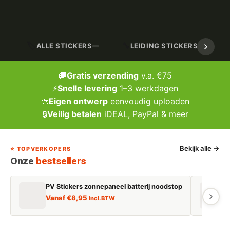
🏷️
🔧
ALLE STICKERS
LEIDING STICKERS / MARK
🚚
Gratis verzending
v.a. €75
⚡
Snelle levering
1–3 werkdagen
🎨
Eigen ontwerp
eenvoudig uploaden
🔒
Veilig betalen
iDEAL, PayPal & meer
Bekijk alle →
⭐ TOPVERKOPERS
Onze
bestsellers
PV Stickers zonnepaneel batterij noodstop
E
Vanaf
€
8,95
incl. BTW