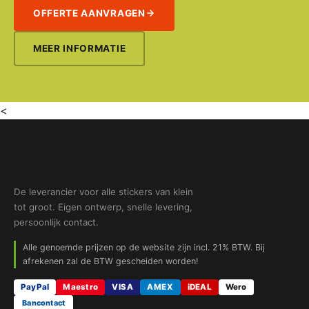
OFFERTE AANVRAGEN
MEER INFORMATIE
<
De leverancier voor alle stickers van klein
tot groot. Eigen ontwerp, snelle levering,
persoonlijk contact.
Alle genoemde prijzen op de website zijn incl. 21% BTW. Bij
afrekenen zal de BTW gescheiden worden!
PayPal
Maestro
VISA
AMEX
iDEAL
Wero
Bancontact