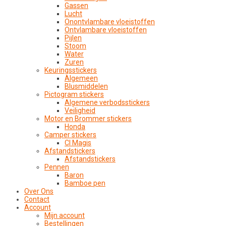
Gassen
Lucht
Onontvlambare vloeistoffen
Ontvlambare vloeistoffen
Pijlen
Stoom
Water
Zuren
Keuringsstickers
Algemeen
Blusmiddelen
Pictogram stickers
Algemene verbodsstickers
Veiligheid
Motor en Brommer stickers
Honda
Camper stickers
CI Magis
Afstandstickers
Afstandstickers
Pennen
Baron
Bamboe pen
Over Ons
Contact
Account
Mijn account
Bestellingen