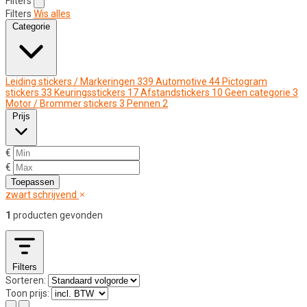
Filters
Filters
Wis alles
Categorie
Leiding stickers / Markeringen
339
Automotive
44
Pictogram
stickers
33
Keuringsstickers
17
Afstandstickers
10
Geen categorie
3
Motor / Brommer stickers
3
Pennen
2
Prijs
€
€
Toepassen
zwart schrijvend
1
producten gevonden
Filters
Sorteren:
Toon prijs: