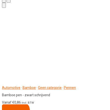
Automotive
·
Bamboe
·
Geen categorie
·
Pennen
Bamboe pen - zwart schrijvend
Vanaf
€
0,86
incl. BTW