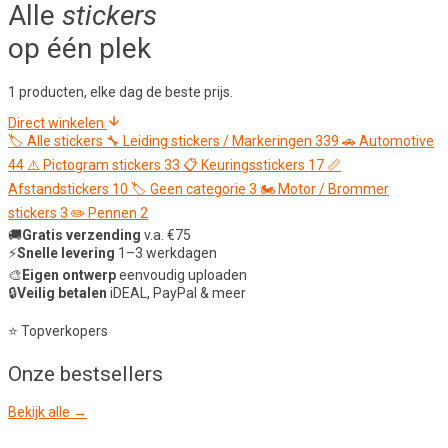
Alle
stickers
op één plek
1 producten, elke dag de beste prijs.
Direct winkelen
🏷️
Alle stickers
🔧
Leiding stickers / Markeringen
339
🚗
Automotive
44
⚠️
Pictogram stickers
33
📋
Keuringsstickers
17
📏
Afstandstickers
10
🏷️
Geen categorie
3
🏍️
Motor / Brommer
stickers
3
✏️
Pennen
2
🚚
Gratis verzending
v.a. €75
⚡
Snelle levering
1–3 werkdagen
🎨
Eigen ontwerp
eenvoudig uploaden
🔒
Veilig betalen
iDEAL, PayPal & meer
⭐ Topverkopers
Onze
bestsellers
Bekijk alle →