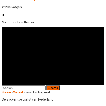
Winkelwagen
0
No products in the cart.
Search
for:
Home
›
Winkel
›
zwart schrijvend
Dé sticker specialist van Nederland