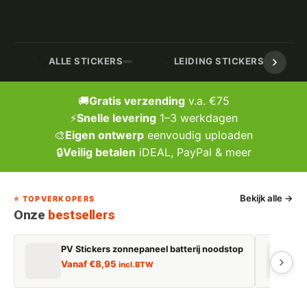
🏷️
🔧
ALLE STICKERS
LEIDING STICKERS / MARK
🚚
Gratis verzending
v.a. €75
⚡
Snelle levering
1–3 werkdagen
🎨
Eigen ontwerp
eenvoudig uploaden
🔒
Veilig betalen
iDEAL, PayPal & meer
Bekijk alle →
⭐ TOPVERKOPERS
Onze
bestsellers
PV Stickers zonnepaneel batterij noodstop
E
Vanaf
€
8,95
incl. BTW