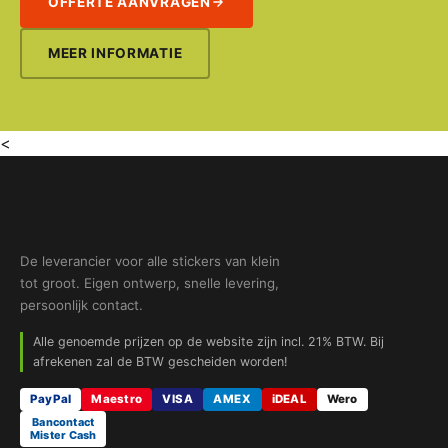
OFFERTE AANVRAGEN
MEER INFORMATIE
<
De leverancier voor alle stickers van klein
tot groot. Eigen ontwerp, snelle levering,
persoonlijk contact.
Alle genoemde prijzen op de website zijn incl. 21% BTW. Bij
afrekenen zal de BTW gescheiden worden!
PayPal
Maestro
VISA
AMEX
iDEAL
Wero
Bancontact
Mister Cash