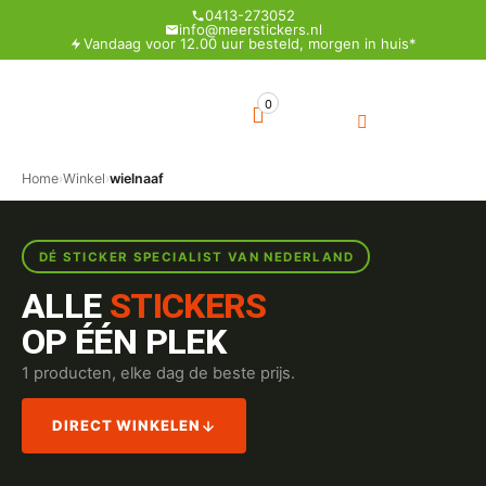
0413-273052
info@meerstickers.nl
Vandaag voor 12.00 uur besteld, morgen in huis*
0
Home
›
Winkel
›
wielnaaf
DÉ STICKER SPECIALIST VAN NEDERLAND
ALLE
STICKERS
OP ÉÉN PLEK
1 producten, elke dag de beste prijs.
DIRECT WINKELEN