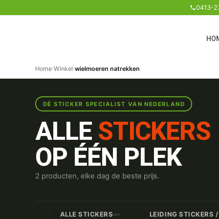
0413-2
HO
Home
›
Winkel
›
wielmoeren natrekken
DÉ STICKER SPECIALIST VAN NEDERLAND
ALLE
STICKERS
OP ÉÉN PLEK
2 producten, elke dag de beste prijs.
🏷️
🔧
ALLE STICKERS
LEIDING STICKERS 