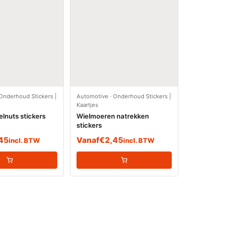
Onderhoud Stickers |
Automotive
·
Onderhoud Stickers |
Kaartjes
lnuts stickers
Wielmoeren natrekken
stickers
45
Vanaf
€
2,45
incl. BTW
incl. BTW