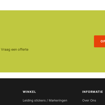
O
. Vraag een offerte
WINKEL
INFORMATIE
Leiding stickers / Markeringen
Over Ons