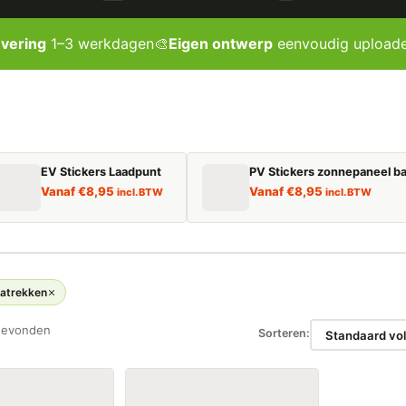
evering
1–3 werkdagen
🎨
Eigen ontwerp
eenvoudig upload
EV Stickers Laadpunt
PV Stickers zonnepaneel ba
Vanaf
€
8,95
Vanaf
€
8,95
incl. BTW
incl. BTW
natrekken
gevonden
Sorteren: