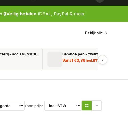
en
🔒
Veilig betalen
iDEAL, PayPal & meer
Bekijk alle →
tterij - accu NEN1010
Bamboe pen - zwart schrijvend
Vanaf
€
0,86
incl. BTW
Toon prijs: