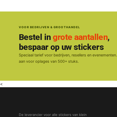
VOOR BEDRIJVEN & GROOTHANDEL
Bestel in
grote aantallen
,
bespaar op uw stickers
Speciaal tarief voor bedrijven, resellers en evenementen
aan voor oplages van 500+ stuks.
<
De leverancier voor alle stickers van klein