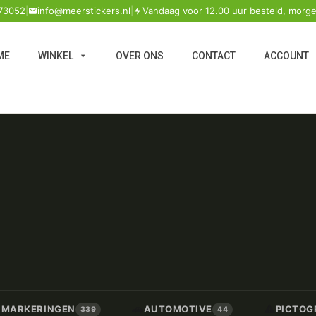
73052
|
info@meerstickers.nl
|
Vandaag voor 12.00 uur besteld, morge
ME
WINKEL
OVER ONS
CONTACT
ACCOUNT
🚗
⚠️
/ MARKERINGEN
AUTOMOTIVE
PICTOG
339
44