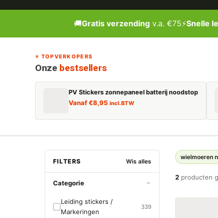
🚚
Gratis verzending
v.a. €75
⚡
Snelle l
⭐ TOPVERKOPERS
Onze
bestsellers
PV Stickers zonnepaneel batterij noodstop
Vanaf
€
8,95
incl. BTW
wielmoeren 
FILTERS
Wis alles
2
producten 
Categorie
Leiding stickers /
339
Markeringen