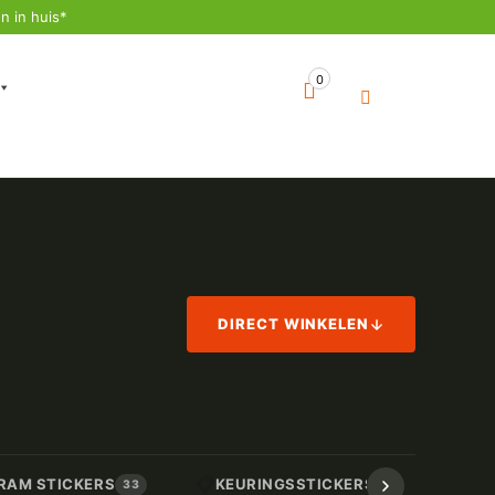
n in huis*
0
DIRECT WINKELEN
📋
📏
RAM STICKERS
KEURINGSSTICKERS
AF
33
17