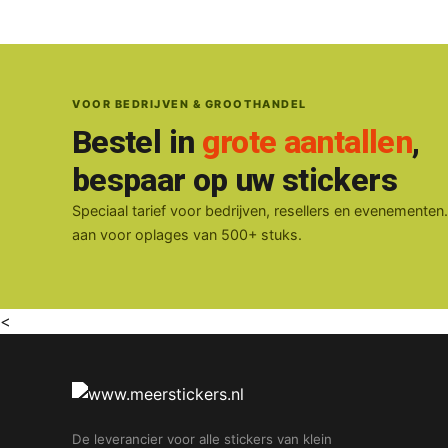
VOOR BEDRIJVEN & GROOTHANDEL
Bestel in
grote aantallen
,
bespaar op uw stickers
Speciaal tarief voor bedrijven, resellers en evenementen
aan voor oplages van 500+ stuks.
<
De leverancier voor alle stickers van klein