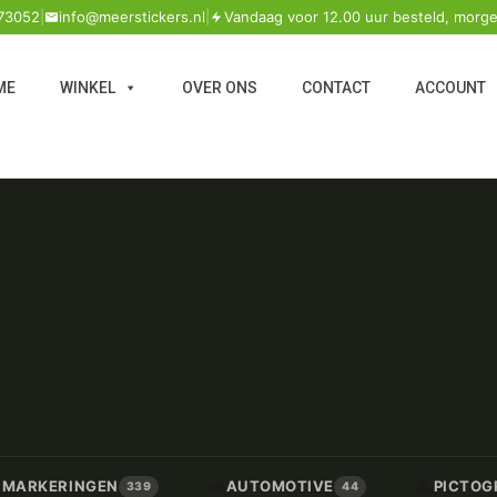
73052
|
info@meerstickers.nl
|
Vandaag voor 12.00 uur besteld, morge
ME
WINKEL
OVER ONS
CONTACT
ACCOUNT
🚗
⚠️
/ MARKERINGEN
AUTOMOTIVE
PICTOG
339
44