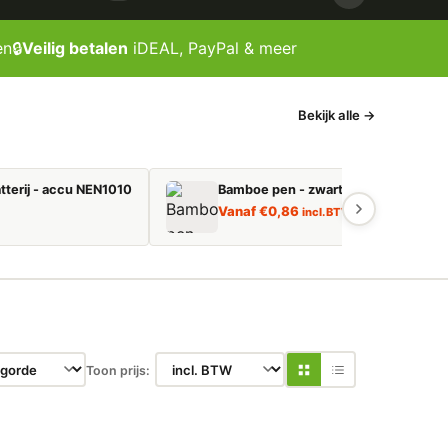
en
🔒
Veilig betalen
iDEAL, PayPal & meer
Bekijk alle →
tterij - accu NEN1010
Bamboe pen - zwart schrijvend
Vanaf
€
0,86
incl. BTW
Toon prijs: