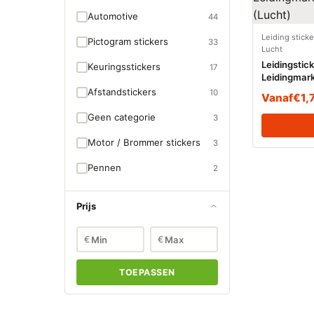
Automotive
44
Leiding stick
Pictogram stickers
33
Lucht
Leidingstic
Keuringsstickers
17
Leidingmark
(Lucht)
Afstandstickers
10
Vanaf
€
1,
Geen categorie
3
Motor / Brommer stickers
3
Pennen
2
Prijs
€
€
TOEPASSEN