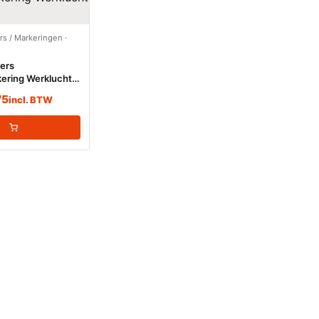
ers / Markeringen
·
kers
ering Werklucht
75
incl. BTW