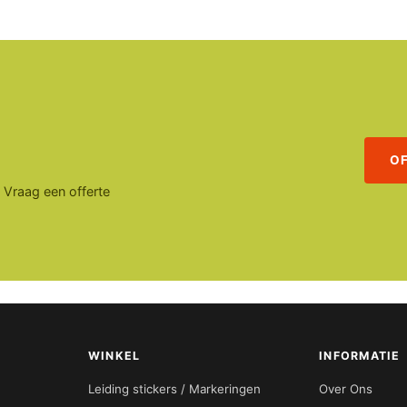
O
. Vraag een offerte
WINKEL
INFORMATIE
Leiding stickers / Markeringen
Over Ons