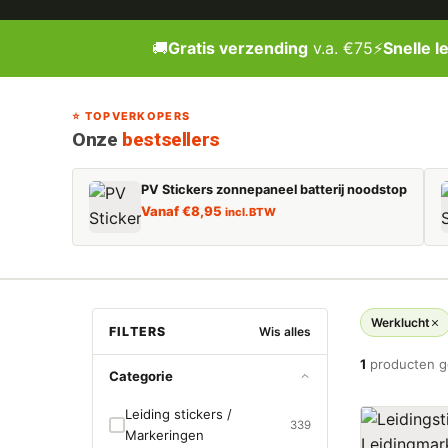
🚚
Gratis verzending
v.a. €75
⚡
Snelle l
⭐ TOPVERKOPERS
Onze
bestsellers
PV Stickers zonnepaneel batterij noodstop
Vanaf
€
8,95
incl. BTW
Werklucht
FILTERS
Wis alles
1
producten 
Categorie
Leiding stickers /
339
Markeringen