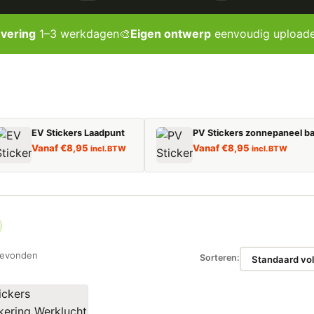
evering
1–3 werkdagen
🎨
Eigen ontwerp
eenvoudig upload
EV Stickers Laadpunt
PV Stickers zonnepaneel ba
Vanaf
€
8,95
Vanaf
€
8,95
incl. BTW
incl. BTW
gevonden
Sorteren: