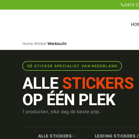
0413-2
HO
Home
›
Winkel
›
Werklucht
DÉ STICKER SPECIALIST VAN NEDERLAND
ALLE
STICKERS
OP ÉÉN PLEK
1 producten, elke dag de beste prijs.
🏷️
🔧
ALLE STICKERS
LEIDING STICKERS 