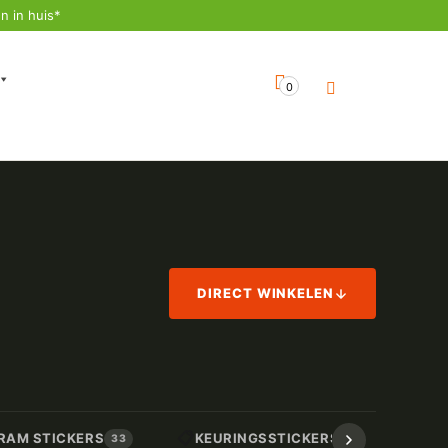
n in huis*
0
DIRECT WINKELEN
📋
📏
RAM STICKERS
KEURINGSSTICKERS
AF
33
17