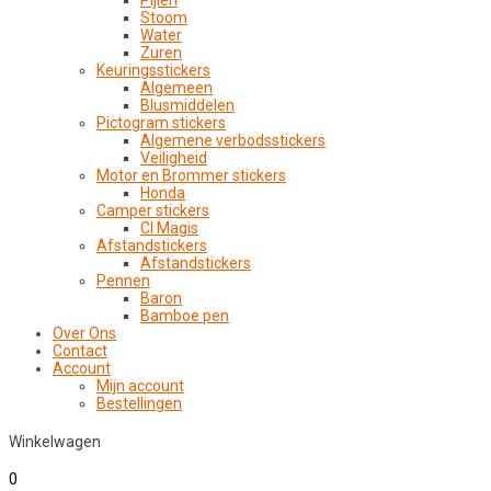
Pijlen
Stoom
Water
Zuren
Keuringsstickers
Algemeen
Blusmiddelen
Pictogram stickers
Algemene verbodsstickers
Veiligheid
Motor en Brommer stickers
Honda
Camper stickers
CI Magis
Afstandstickers
Afstandstickers
Pennen
Baron
Bamboe pen
Over Ons
Contact
Account
Mijn account
Bestellingen
Winkelwagen
0