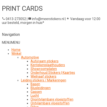
PRINT CARDS
0413-273052
|
info@meerstickers.nl
|
Vandaag voor 12.00
uur besteld, morgen in huis*
Navigation
MENU
MENU
Home
Winkel
Automotive
Autoraam stickers
Kentekenplaathouders
Showroomplaten
Onderhoud Stickers | Kaartjes
Wielnaaf stickers
Leiding stickers / Markeringen
Basen
Blusleidingen
Gassen
Lucht
Onontvlambare vloeistoffen
Ontvlambare vloeistoffen