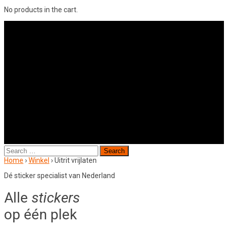
No products in the cart.
Search
for:
Home
›
Winkel
›
Uitrit vrijlaten
Dé sticker specialist van Nederland
Alle
stickers
op één plek