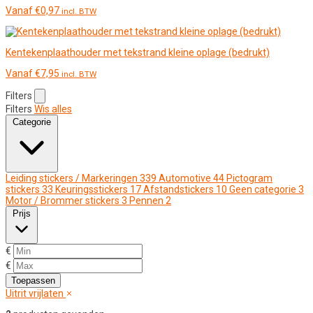
Vanaf
€
0,97
incl. BTW
Kentekenplaathouder met tekstrand kleine oplage (bedrukt)
Vanaf
€
7,95
incl. BTW
Filters
Filters
Wis alles
Categorie
Leiding stickers / Markeringen
339
Automotive
44
Pictogram
stickers
33
Keuringsstickers
17
Afstandstickers
10
Geen categorie
3
Motor / Brommer stickers
3
Pennen
2
Prijs
€
€
Toepassen
Uitrit vrijlaten