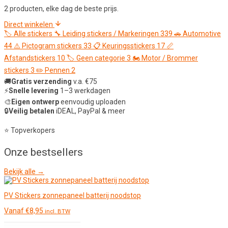
2 producten, elke dag de beste prijs.
Direct winkelen
🏷️
Alle stickers
🔧
Leiding stickers / Markeringen
339
🚗
Automotive
44
⚠️
Pictogram stickers
33
📋
Keuringsstickers
17
📏
Afstandstickers
10
🏷️
Geen categorie
3
🏍️
Motor / Brommer
stickers
3
✏️
Pennen
2
🚚
Gratis verzending
v.a. €75
⚡
Snelle levering
1–3 werkdagen
🎨
Eigen ontwerp
eenvoudig uploaden
🔒
Veilig betalen
iDEAL, PayPal & meer
⭐ Topverkopers
Onze
bestsellers
Bekijk alle →
PV Stickers zonnepaneel batterij noodstop
Vanaf
€
8,95
incl. BTW