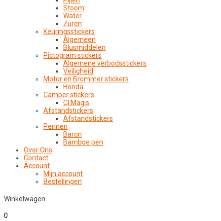
Pijlen
Stoom
Water
Zuren
Keuringsstickers
Algemeen
Blusmiddelen
Pictogram stickers
Algemene verbodsstickers
Veiligheid
Motor en Brommer stickers
Honda
Camper stickers
CI Magis
Afstandstickers
Afstandstickers
Pennen
Baron
Bamboe pen
Over Ons
Contact
Account
Mijn account
Bestellingen
Winkelwagen
0