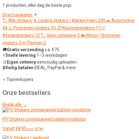
1 producten, elke dag de beste prijs.
Direct winkelen
🏷️
Alle stickers
🔧
Leiding stickers / Markeringen
339
🚗
Automotive
44
⚠️
Pictogram stickers
33
📋
Keuringsstickers
17
📏
Afstandstickers
10
🏷️
Geen categorie
3
🏍️
Motor / Brommer
stickers
3
✏️
Pennen
2
🚚
Gratis verzending
v.a. €75
⚡
Snelle levering
1–3 werkdagen
🎨
Eigen ontwerp
eenvoudig uploaden
🔒
Veilig betalen
iDEAL, PayPal & meer
⭐ Topverkopers
Onze
bestsellers
Bekijk alle →
PV Stickers zonnepaneel batterij noodstop
Vanaf
€
8,95
incl. BTW