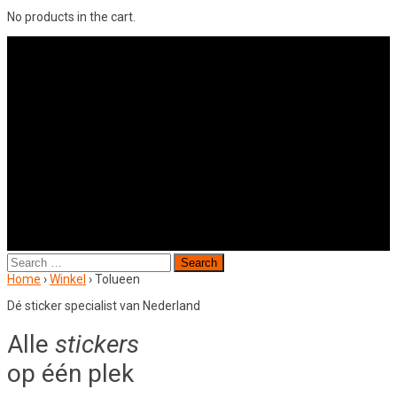
No products in the cart.
Search
for:
Home
›
Winkel
›
Tolueen
Dé sticker specialist van Nederland
Alle
stickers
op één plek