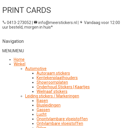
PRINT CARDS
0413-273052
|
info@meerstickers.nl
|
Vandaag voor 12.00
uur besteld, morgen in huis*
Navigation
MENU
MENU
Home
Winkel
Automotive
Autoraam stickers
Kentekenplaathouders
Showroomplaten
Onderhoud Stickers | Kaartjes
Wielnaaf stickers
Leiding stickers / Markeringen
Basen
Blusleidingen
Gassen
Lucht
Onontvlambare vloeistoffen
Ontvlambare vloeistoffen