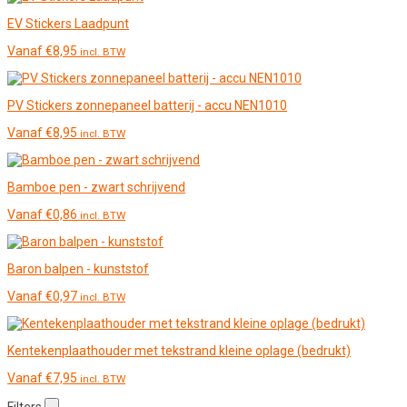
EV Stickers Laadpunt
Vanaf
€
8,95
incl. BTW
PV Stickers zonnepaneel batterij - accu NEN1010
Vanaf
€
8,95
incl. BTW
Bamboe pen - zwart schrijvend
Vanaf
€
0,86
incl. BTW
Baron balpen - kunststof
Vanaf
€
0,97
incl. BTW
Kentekenplaathouder met tekstrand kleine oplage (bedrukt)
Vanaf
€
7,95
incl. BTW
Filters