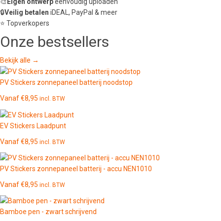
🎨
Eigen ontwerp
eenvoudig uploaden
🔒
Veilig betalen
iDEAL, PayPal & meer
⭐ Topverkopers
Onze
bestsellers
Bekijk alle →
PV Stickers zonnepaneel batterij noodstop
Vanaf
€
8,95
incl. BTW
EV Stickers Laadpunt
Vanaf
€
8,95
incl. BTW
PV Stickers zonnepaneel batterij - accu NEN1010
Vanaf
€
8,95
incl. BTW
Bamboe pen - zwart schrijvend