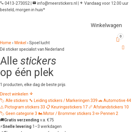
0413-273052
|
info@meerstickers.nl
|
Vandaag voor 12.00 uur
besteld, morgen in huis*
Winkelwagen
0
Home
›
Winkel
›
Spoel lucht
Dé sticker specialist van Nederland
Alle
stickers
op één plek
1 producten, elke dag de beste prijs.
Direct winkelen
🏷️
Alle stickers
🔧
Leiding stickers / Markeringen
339
🚗
Automotive
44
⚠️
Pictogram stickers
33
📋
Keuringsstickers
17
📏
Afstandstickers
10
🏷️
Geen categorie
3
🏍️
Motor / Brommer stickers
3
✏️
Pennen
2
🚚
Gratis verzending
v.a. €75
⚡
Snelle levering
1–3 werkdagen