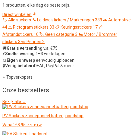
1 producten, elke dag de beste prijs.
Direct winkelen
🏷️
Alle stickers
🔧
Leiding stickers / Markeringen
339
🚗
Automotive
44
⚠️
Pictogram stickers
33
📋
Keuringsstickers
17
📏
Afstandstickers
10
🏷️
Geen categorie
3
🏍️
Motor / Brommer
stickers
3
✏️
Pennen
2
🚚
Gratis verzending
v.a. €75
⚡
Snelle levering
1–3 werkdagen
🎨
Eigen ontwerp
eenvoudig uploaden
🔒
Veilig betalen
iDEAL, PayPal & meer
⭐ Topverkopers
Onze
bestsellers
Bekijk alle →
PV Stickers zonnepaneel batterij noodstop
Vanaf
€
8,95
incl. BTW