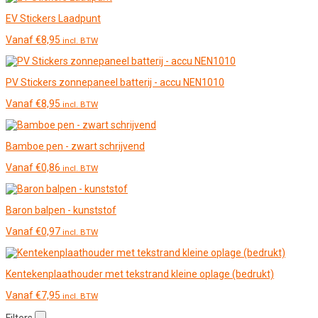
EV Stickers Laadpunt
Vanaf
€
8,95
incl. BTW
PV Stickers zonnepaneel batterij - accu NEN1010
Vanaf
€
8,95
incl. BTW
Bamboe pen - zwart schrijvend
Vanaf
€
0,86
incl. BTW
Baron balpen - kunststof
Vanaf
€
0,97
incl. BTW
Kentekenplaathouder met tekstrand kleine oplage (bedrukt)
Vanaf
€
7,95
incl. BTW
Filters