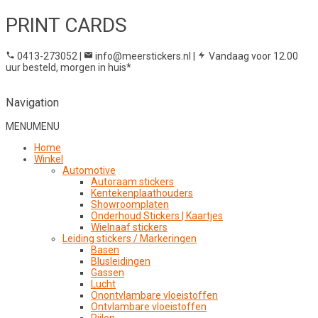
PRINT CARDS
0413-273052
|
info@meerstickers.nl
|
Vandaag voor 12.00
uur besteld, morgen in huis*
Navigation
MENU
MENU
Home
Winkel
Automotive
Autoraam stickers
Kentekenplaathouders
Showroomplaten
Onderhoud Stickers | Kaartjes
Wielnaaf stickers
Leiding stickers / Markeringen
Basen
Blusleidingen
Gassen
Lucht
Onontvlambare vloeistoffen
Ontvlambare vloeistoffen