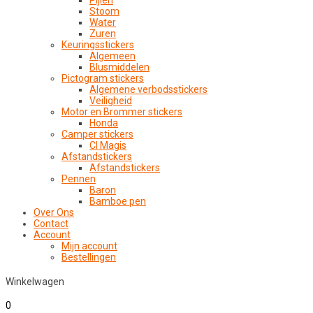
Pijlen
Stoom
Water
Zuren
Keuringsstickers
Algemeen
Blusmiddelen
Pictogram stickers
Algemene verbodsstickers
Veiligheid
Motor en Brommer stickers
Honda
Camper stickers
CI Magis
Afstandstickers
Afstandstickers
Pennen
Baron
Bamboe pen
Over Ons
Contact
Account
Mijn account
Bestellingen
Winkelwagen
0