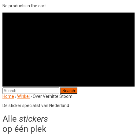
No products in the cart.
Search
for:
Home
›
Winkel
›
Over Verhitte Stoom
Dé sticker specialist van Nederland
Alle
stickers
op één plek