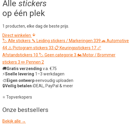
Alle
stickers
op één plek
1 producten, elke dag de beste prijs.
Direct winkelen
🏷️
Alle stickers
🔧
Leiding stickers / Markeringen
339
🚗
Automotive
44
⚠️
Pictogram stickers
33
📋
Keuringsstickers
17
📏
Afstandstickers
10
🏷️
Geen categorie
3
🏍️
Motor / Brommer
stickers
3
✏️
Pennen
2
🚚
Gratis verzending
v.a. €75
⚡
Snelle levering
1–3 werkdagen
🎨
Eigen ontwerp
eenvoudig uploaden
🔒
Veilig betalen
iDEAL, PayPal & meer
⭐ Topverkopers
Onze
bestsellers
Bekijk alle →