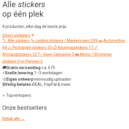
Alle
stickers
op één plek
4 producten, elke dag de beste prijs.
Direct winkelen
🏷️
Alle stickers
🔧
Leiding stickers / Markeringen
339
🚗
Automotive
44
⚠️
Pictogram stickers
33
📋
Keuringsstickers
17
📏
Afstandstickers
10
🏷️
Geen categorie
3
🏍️
Motor / Brommer
stickers
3
✏️
Pennen
2
🚚
Gratis verzending
v.a. €75
⚡
Snelle levering
1–3 werkdagen
🎨
Eigen ontwerp
eenvoudig uploaden
🔒
Veilig betalen
iDEAL, PayPal & meer
⭐ Topverkopers
Onze
bestsellers
Bekijk alle →