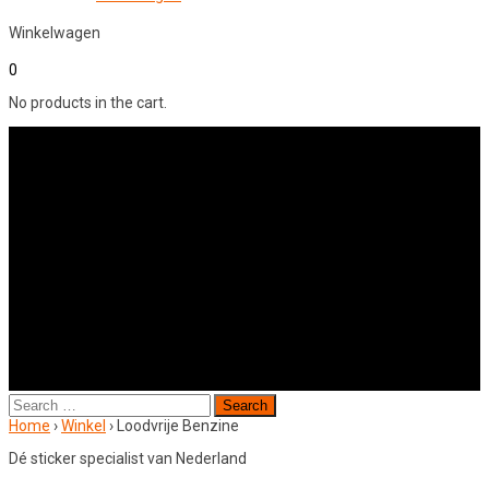
Winkelwagen
0
No products in the cart.
Search
for:
Home
›
Winkel
›
Loodvrije Benzine
Dé sticker specialist van Nederland