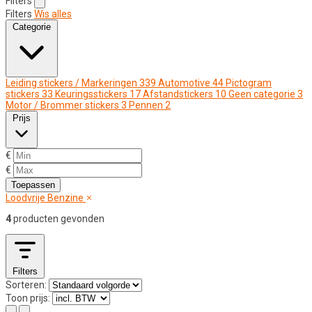
Filters
Filters
Wis alles
Categorie
Leiding stickers / Markeringen
339
Automotive
44
Pictogram
stickers
33
Keuringsstickers
17
Afstandstickers
10
Geen categorie
3
Motor / Brommer stickers
3
Pennen
2
Prijs
€
€
Toepassen
Loodvrije Benzine
4
producten gevonden
Filters
Sorteren:
Toon prijs: