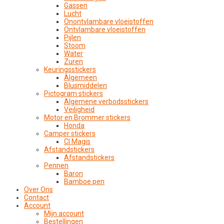
Gassen
Lucht
Onontvlambare vloeistoffen
Ontvlambare vloeistoffen
Pijlen
Stoom
Water
Zuren
Keuringsstickers
Algemeen
Blusmiddelen
Pictogram stickers
Algemene verbodsstickers
Veiligheid
Motor en Brommer stickers
Honda
Camper stickers
CI Magis
Afstandstickers
Afstandstickers
Pennen
Baron
Bamboe pen
Over Ons
Contact
Account
Mijn account
Bestellingen