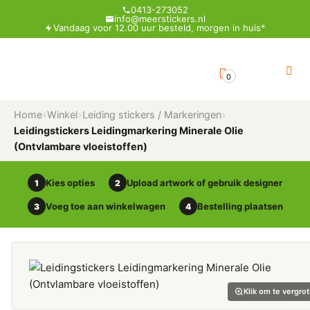
0413-273052
info@meerstickers.nl
Vandaag voor 12.00 uur besteld, morgen in huis*
0
Home
›
Winkel
›
Leiding stickers / Markeringen
›
Leidingstickers Leidingmarkering Minerale Olie
(Ontvlambare vloeistoffen)
Kies opties
Upload artwork of gebruik designer
1
2
Voeg toe aan winkelwagen
Bestelling plaatsen
3
4
Klik om te vergro