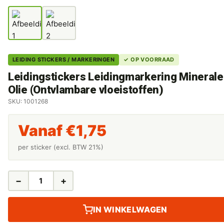
LEIDING STICKERS / MARKERINGEN
✓ OP VOORRAAD
Leidingstickers Leidingmarkering Minerale
Olie (Ontvlambare vloeistoffen)
SKU: 1001268
Vanaf
€
1,75
per sticker (excl. BTW 21%)
−
+
LEIDINGSTICKERS
LEIDINGMARKERING
MINERALE
IN WINKELWAGEN
OLIE