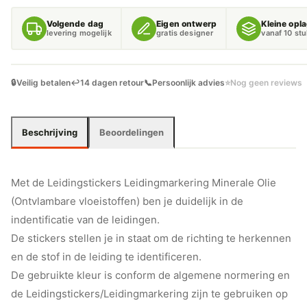
(ONTVLAMBARE
VLOEISTOFFEN)
Volgende dag
Eigen ontwerp
Kleine opl
AANTAL
levering mogelijk
gratis designer
vanaf 10 st
🔒
Veilig betalen
↩️
14 dagen retour
📞
Persoonlijk advies
⭐
Nog geen reviews
Beschrijving
Beoordelingen
Met de Leidingstickers Leidingmarkering Minerale Olie
(Ontvlambare vloeistoffen) ben je duidelijk in de
indentificatie van de leidingen.
De stickers stellen je in staat om de richting te herkennen
en de stof in de leiding te identificeren.
De gebruikte kleur is conform de algemene normering en
de Leidingstickers/Leidingmarkering zijn te gebruiken op