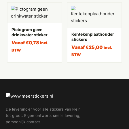
Pictogram geen
Kentekenplaathouder
drinkwater sticker
stickers
Vanaf
€
0,78
incl.
Vanaf
€
25,00
incl.
BTW
BTW
De leverancier voor alle stickers van klein
tot groot. Eigen ontwerp, snelle levering,
persoonlijk contact.