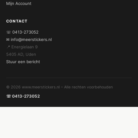
Mijn Account
CONTACT
☏ 0413-273052
✉ info@meerstickers.nl
📍 Energielaan 9
5405 AD, Uden
Stuur een bericht
© 2026 www.meerstickers.nl – Alle rechten voorbehouden
☏ 0413-273052