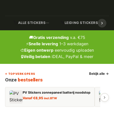
🏷️
🔧
ALLE STICKERS
LEIDING STICKERS / MARK
🚚
Gratis verzending
v.a. €75
⚡
Snelle levering
1–3 werkdagen
🎨
Eigen ontwerp
eenvoudig uploaden
🔒
Veilig betalen
iDEAL, PayPal & meer
Bekijk alle →
⭐ TOPVERKOPERS
Onze
bestsellers
PV Stickers zonnepaneel batterij noodstop
E
Vanaf
€
8,95
incl. BTW