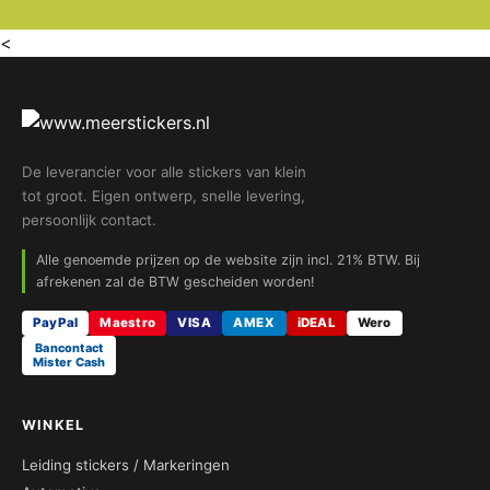
<
De leverancier voor alle stickers van klein
tot groot. Eigen ontwerp, snelle levering,
persoonlijk contact.
Alle genoemde prijzen op de website zijn incl. 21% BTW. Bij
afrekenen zal de BTW gescheiden worden!
PayPal
Maestro
VISA
AMEX
iDEAL
Wero
Bancontact
Mister Cash
WINKEL
Leiding stickers / Markeringen