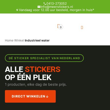
0413-273052
info@meerstickers.nl
Vandaag voor 12.00 uur besteld, morgen in huis*
0
Home
›
Winkel
›
Industrieel water
DÉ STICKER SPECIALIST VAN NEDERLAND
ALLE
STICKERS
OP ÉÉN PLEK
1 producten, elke dag de beste prijs.
DIRECT WINKELEN