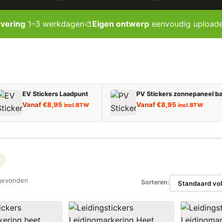
evering
1–3 werkdagen
🎨
Eigen ontwerp
eenvoudig upload
EV Stickers Laadpunt
PV Stickers zonnepaneel ba
Vanaf
€
8,95
Vanaf
€
8,95
incl. BTW
incl. BTW
gevonden
Sorteren: