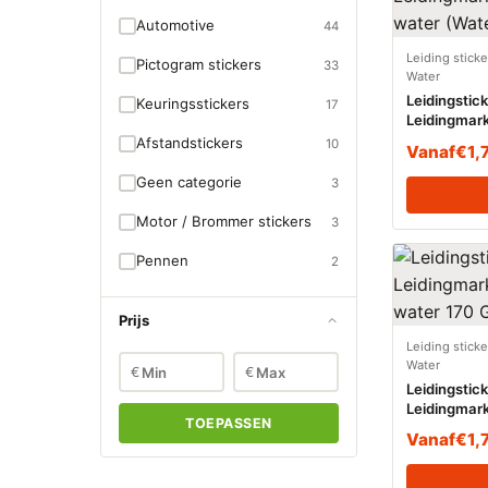
Automotive
44
Leiding stick
Pictogram stickers
33
Water
Leidingstic
Keuringsstickers
17
Leidingmark
(Water)
Afstandstickers
10
Vanaf
€
1,
Geen categorie
3
Motor / Brommer stickers
3
Pennen
2
Prijs
Leiding stick
Water
€
€
Leidingstic
Leidingmark
TOEPASSEN
170 Graden
Vanaf
€
1,