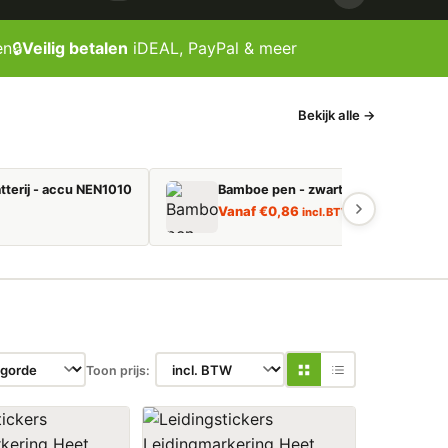
en
🔒
Veilig betalen
iDEAL, PayPal & meer
Bekijk alle →
tterij - accu NEN1010
Bamboe pen - zwart schrijvend
Vanaf
€
0,86
incl. BTW
Toon prijs: