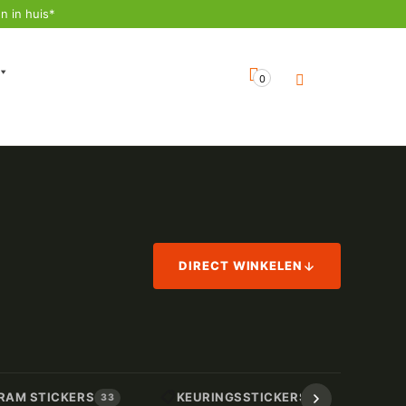
n in huis*
0
DIRECT WINKELEN
📋
📏
RAM STICKERS
KEURINGSSTICKERS
AF
33
17