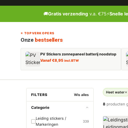
🚚
Gratis verzending
v.a. €75
⚡
Snelle l
⭐ TOPVERKOPERS
Onze
bestsellers
PV Stickers zonnepaneel batterij noodstop
Vanaf
€
8,95
incl. BTW
Heet water
FILTERS
Wis alles
8
producten 
Categorie
Leiding stickers /
339
Markeringen