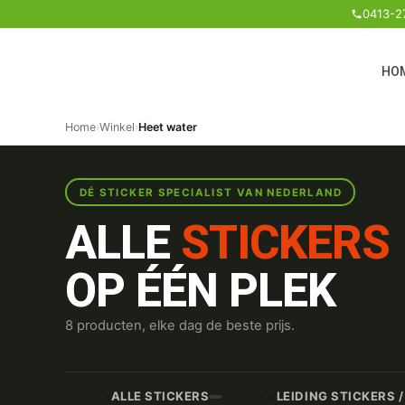
0413-2
HO
Home
›
Winkel
›
Heet water
DÉ STICKER SPECIALIST VAN NEDERLAND
ALLE
STICKERS
OP ÉÉN PLEK
8 producten, elke dag de beste prijs.
🏷️
🔧
ALLE STICKERS
LEIDING STICKERS 