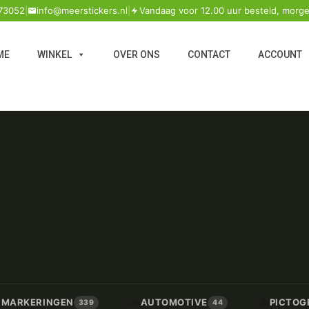
73052
|
info@meerstickers.nl
|
Vandaag voor 12.00 uur besteld, morge
ME
WINKEL
OVER ONS
CONTACT
ACCOUNT
🚗
⚠️
/ MARKERINGEN
AUTOMOTIVE
PICTOG
339
44