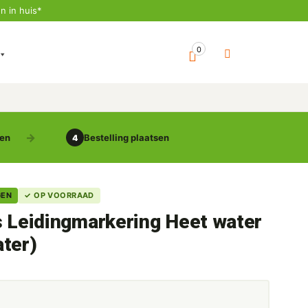
n in huis*
0
gen
Bestelling plaatsen
4
GEN
✓ OP VOORRAAD
s Leidingmarkering Heet water
ter)
5