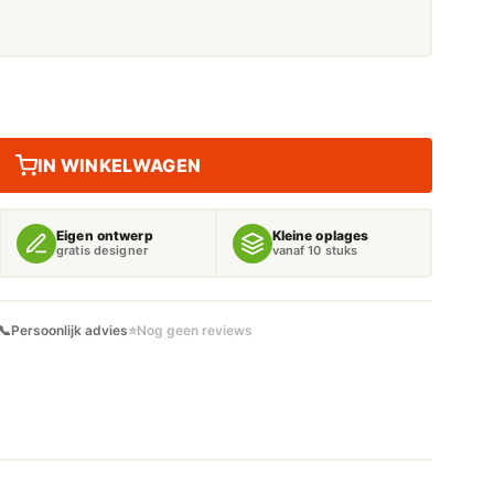
IN WINKELWAGEN
Eigen ontwerp
Kleine oplages
gratis designer
vanaf 10 stuks
📞
Persoonlijk advies
⭐
Nog geen reviews