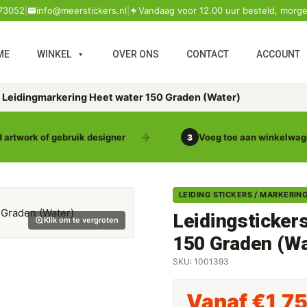
73052
|
info@meerstickers.nl
|
Vandaag voor 12.00 uur besteld, morge
ME
WINKEL
OVER ONS
CONTACT
ACCOUNT
s Leidingmarkering Heet water 150 Graden (Water)
 artwork of gebruik designer
Voeg toe aan winkelwa
3
LEIDING STICKERS / MARKERIN
Leidingsticker
Klik om te vergroten
150 Graden (Wa
SKU: 1001393
Vanaf
€
1,7