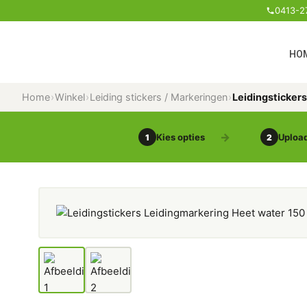
0413-2
HO
Home
›
Winkel
›
Leiding stickers / Markeringen
›
Leidingsticker
Kies opties
Upload
1
2