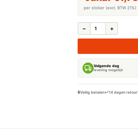
per sticker (excl. BTW 21%)
−
+
LEIDINGSTICKERS
LEIDINGMARKERING
HEET
WATER
150
GRADEN
Volgende dag
(WATER)
levering mogelijk
AANTAL
🔒
Veilig betalen
↩️
14 dagen retour