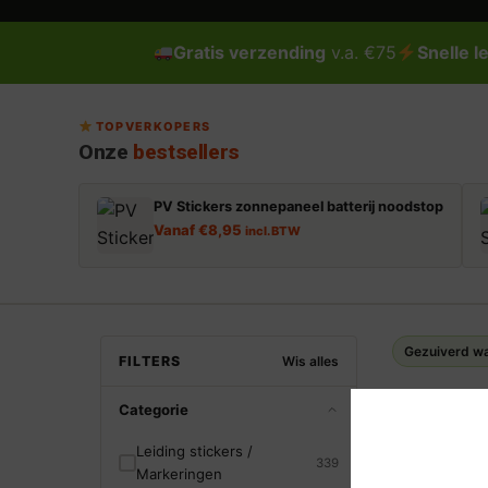
Gratis verzending
v.a. €75
Snelle l
TOPVERKOPERS
Onze
bestsellers
PV Stickers zonnepaneel batterij noodstop
Vanaf
€
8,95
incl. BTW
Gezuiverd w
FILTERS
Wis alles
1
producten 
Categorie
Leiding stickers /
339
Markeringen