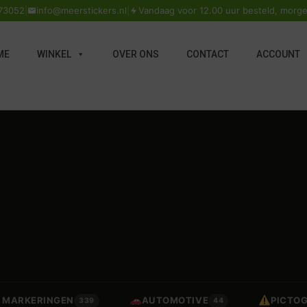
73052
|
info@meerstickers.nl
|
Vandaag voor 12.00 uur besteld, morge
ME
WINKEL
OVER ONS
CONTACT
ACCOUNT
 / MARKERINGEN
AUTOMOTIVE
PICTO
339
44