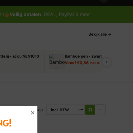
en
Veilig betalen
iDEAL, PayPal & meer
Bekijk alle →
tterij - accu NEN1010
Bamboe pen - zwart schrijvend
Vanaf
€
0,86
incl. BTW
Toon prijs:
NG!