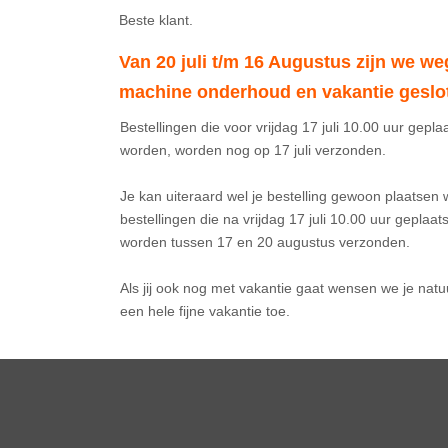
ers / Markeringen
·
Van 20 juli t/m 16 Augustus zijn we we
machine onderhoud en vakantie geslo
kers
ering Gezuiverd
Bestellingen die voor vrijdag 17 juli 10.00 uur geplaa
r)
75
incl. BTW
worden, worden nog op 17 juli verzonden. 

Je kan uiteraard wel je bestelling gewoon plaatsen w
bestellingen die na vrijdag 17 juli 10.00 uur geplaatst 
worden tussen 17 en 20 augustus verzonden.

Als jij ook nog met vakantie gaat wensen we je natuur
een hele fijne vakantie toe.