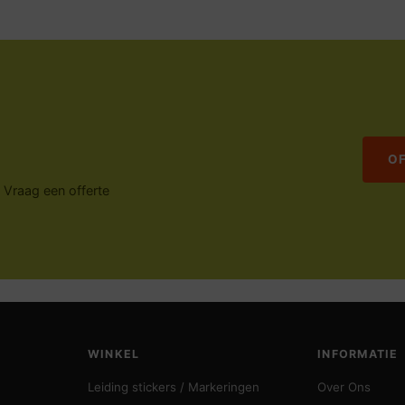
O
. Vraag een offerte
WINKEL
INFORMATIE
Leiding stickers / Markeringen
Over Ons