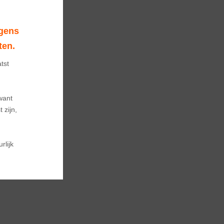
gens 
ten.
tst 
ant

zijn, 
lijk 