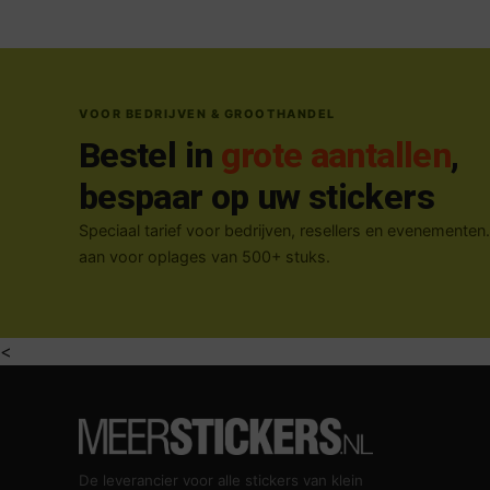
VOOR BEDRIJVEN & GROOTHANDEL
Bestel in
grote aantallen
,
bespaar op uw stickers
Speciaal tarief voor bedrijven, resellers en evenementen
aan voor oplages van 500+ stuks.
<
De leverancier voor alle stickers van klein