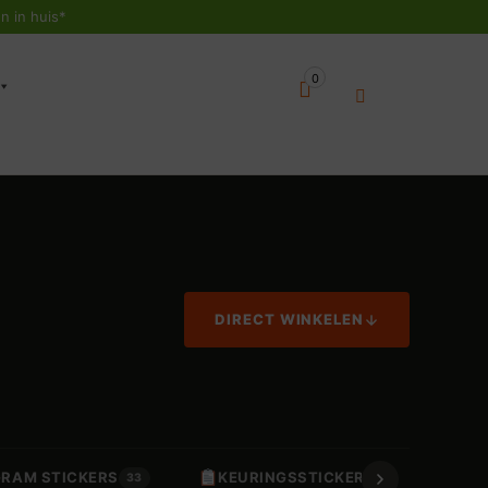
n in huis*
0
DIRECT WINKELEN
GRAM STICKERS
KEURINGSSTICKERS
A
33
17