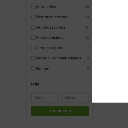
Automotive
44
Leiding stick
Pictogram stickers
33
Water
Leidingstic
Keuringsstickers
17
Leidingmark
water (Wate
Afstandstickers
10
Vanaf
€
1,
Geen categorie
3
Motor / Brommer stickers
3
Pennen
2
Prijs
€
€
TOEPASSEN