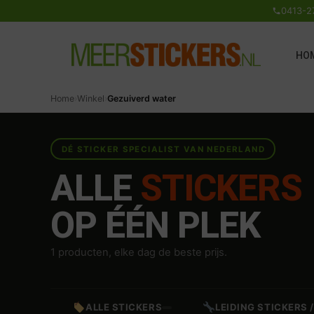
0413-2
HO
Home
›
Winkel
›
Gezuiverd water
DÉ STICKER SPECIALIST VAN NEDERLAND
ALLE
STICKERS
OP ÉÉN PLEK
1 producten, elke dag de beste prijs.
ALLE STICKERS
LEIDING STICKERS