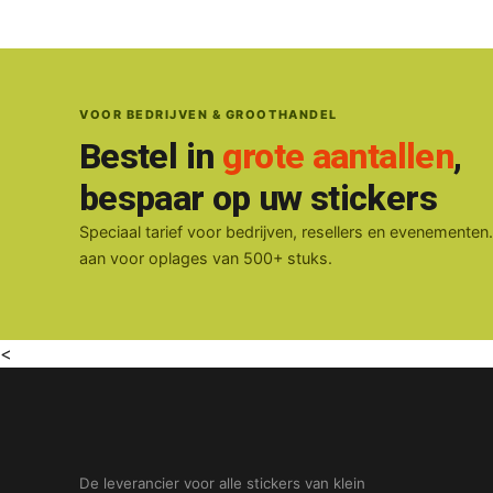
VOOR BEDRIJVEN & GROOTHANDEL
Bestel in
grote aantallen
,
bespaar op uw stickers
Speciaal tarief voor bedrijven, resellers en evenementen
aan voor oplages van 500+ stuks.
<
De leverancier voor alle stickers van klein