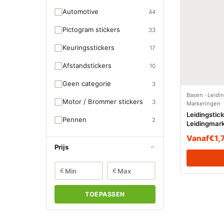
Automotive
44
Pictogram stickers
33
Keuringsstickers
17
Afstandstickers
10
Geen categorie
3
Basen
·
Leidin
Motor / Brommer stickers
3
Markeringen
Leidingstic
Pennen
2
Leidingmark
Geregeneer
Vanaf
€
1,
Prijs
€
€
TOEPASSEN