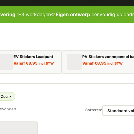
evering
1–3 werkdagen
🎨
Eigen ontwerp
eenvoudig upload
EV Stickers Laadpunt
PV Stickers zonnepaneel ba
Vanaf
€
8,95
Vanaf
€
8,95
incl. BTW
incl. BTW
 Zuur
gevonden
Sorteren: