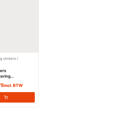
g stickers /
kers
ering
d Zuur (Basen)
75
incl. BTW