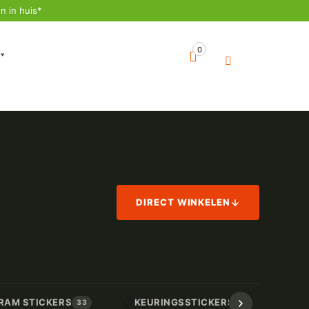
n in huis*
0
DIRECT WINKELEN
📋
📏
RAM STICKERS
KEURINGSSTICKERS
AF
33
17