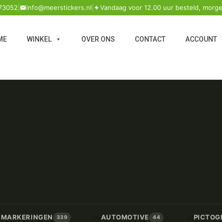
73052
|
info@meerstickers.nl
|
Vandaag voor 12.00 uur besteld, morge
ME
WINKEL
OVER ONS
CONTACT
ACCOUNT
🚗
⚠️
/ MARKERINGEN
AUTOMOTIVE
PICTOG
339
44