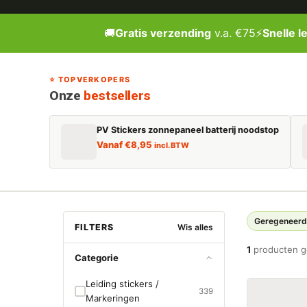
🚚
Gratis verzending
v.a. €75
⚡
Snelle l
⭐ TOPVERKOPERS
Onze
bestsellers
PV Stickers zonnepaneel batterij noodstop
Vanaf
€
8,95
incl. BTW
Geregeneerd
FILTERS
Wis alles
1
producten 
Categorie
Leiding stickers /
339
Markeringen