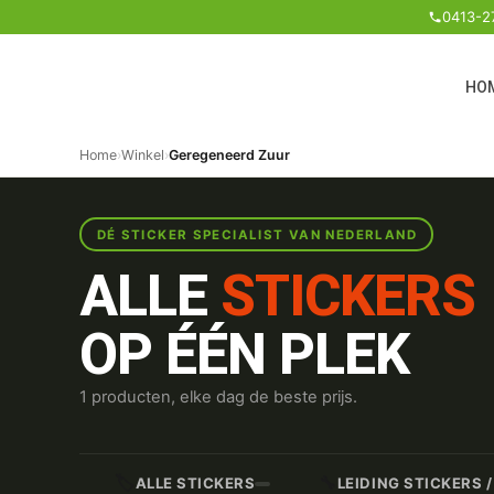
0413-2
HO
Home
›
Winkel
›
Geregeneerd Zuur
DÉ STICKER SPECIALIST VAN NEDERLAND
ALLE
STICKERS
OP ÉÉN PLEK
1 producten, elke dag de beste prijs.
🏷️
🔧
ALLE STICKERS
LEIDING STICKERS 