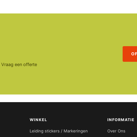
O
. Vraag een offerte
WINKEL
INFORMATIE
Leiding stickers / Markeringen
Over Ons