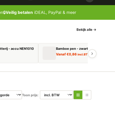
en
🔒
Veilig betalen
iDEAL, PayPal & meer
Bekijk alle →
tterij - accu NEN1010
Bamboe pen - zwart schrijvend
Vanaf
€
0,86
incl. BTW
Toon prijs: