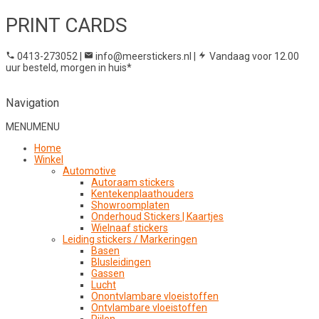
PRINT CARDS
0413-273052
|
info@meerstickers.nl
|
Vandaag voor 12.00
uur besteld, morgen in huis*
Navigation
MENU
MENU
Home
Winkel
Automotive
Autoraam stickers
Kentekenplaathouders
Showroomplaten
Onderhoud Stickers | Kaartjes
Wielnaaf stickers
Leiding stickers / Markeringen
Basen
Blusleidingen
Gassen
Lucht
Onontvlambare vloeistoffen
Ontvlambare vloeistoffen