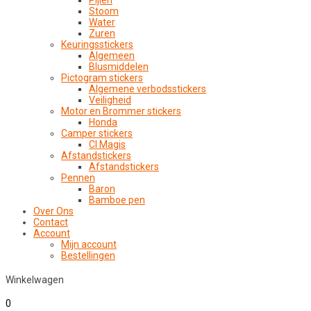
Pijlen
Stoom
Water
Zuren
Keuringsstickers
Algemeen
Blusmiddelen
Pictogram stickers
Algemene verbodsstickers
Veiligheid
Motor en Brommer stickers
Honda
Camper stickers
CI Magis
Afstandstickers
Afstandstickers
Pennen
Baron
Bamboe pen
Over Ons
Contact
Account
Mijn account
Bestellingen
Winkelwagen
0