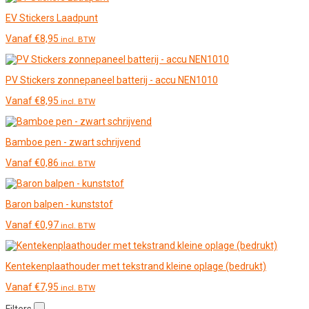
EV Stickers Laadpunt
Vanaf
€
8,95
incl. BTW
PV Stickers zonnepaneel batterij - accu NEN1010
Vanaf
€
8,95
incl. BTW
Bamboe pen - zwart schrijvend
Vanaf
€
0,86
incl. BTW
Baron balpen - kunststof
Vanaf
€
0,97
incl. BTW
Kentekenplaathouder met tekstrand kleine oplage (bedrukt)
Vanaf
€
7,95
incl. BTW
Filters