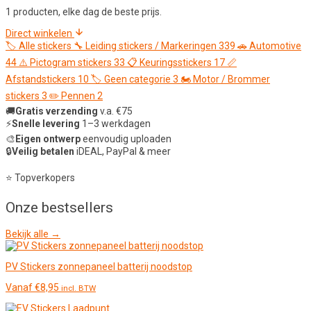
1 producten, elke dag de beste prijs.
Direct winkelen
🏷️
Alle stickers
🔧
Leiding stickers / Markeringen
339
🚗
Automotive
44
⚠️
Pictogram stickers
33
📋
Keuringsstickers
17
📏
Afstandstickers
10
🏷️
Geen categorie
3
🏍️
Motor / Brommer
stickers
3
✏️
Pennen
2
🚚
Gratis verzending
v.a. €75
⚡
Snelle levering
1–3 werkdagen
🎨
Eigen ontwerp
eenvoudig uploaden
🔒
Veilig betalen
iDEAL, PayPal & meer
⭐ Topverkopers
Onze
bestsellers
Bekijk alle →
PV Stickers zonnepaneel batterij noodstop
Vanaf
€
8,95
incl. BTW