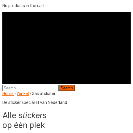
No products in the cart.
Search
for:
Home
›
Winkel
›
Gas afsluiter
Dé sticker specialist van Nederland
Alle
stickers
op één plek