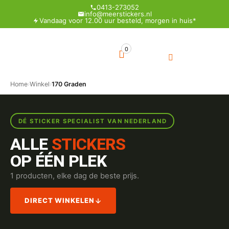
0413-273052
info@meerstickers.nl
Vandaag voor 12.00 uur besteld, morgen in huis*
0
Home
›
Winkel
›
170 Graden
DÉ STICKER SPECIALIST VAN NEDERLAND
ALLE
STICKERS
OP ÉÉN PLEK
1 producten, elke dag de beste prijs.
DIRECT WINKELEN