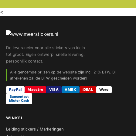
<
De leverancier voor alle stickers van klein
tot groot. Eigen ontwerp, snelle levering,
persoonlijk contact.
Alle genoemde prijzen op de website zijn incl. 21% BTW. Bij
afrekenen zal de BTW gescheiden worden!
PayPal
Maestro
VISA
AMEX
iDEAL
Wero
Bancontact
Mister Cash
WINKEL
Leiding stickers / Markeringen