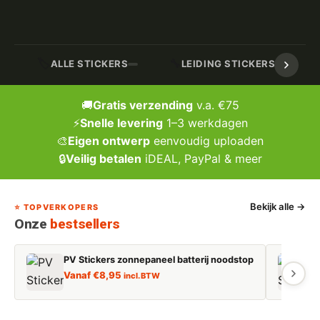
🏷️
🔧
ALLE STICKERS
LEIDING STICKERS / MARK
🚚
Gratis verzending
v.a. €75
⚡
Snelle levering
1–3 werkdagen
🎨
Eigen ontwerp
eenvoudig uploaden
🔒
Veilig betalen
iDEAL, PayPal & meer
Bekijk alle →
⭐ TOPVERKOPERS
Onze
bestsellers
PV Stickers zonnepaneel batterij noodstop
E
Vanaf
€
8,95
incl. BTW