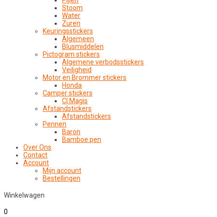
Pijlen
Stoom
Water
Zuren
Keuringsstickers
Algemeen
Blusmiddelen
Pictogram stickers
Algemene verbodsstickers
Veiligheid
Motor en Brommer stickers
Honda
Camper stickers
CI Magis
Afstandstickers
Afstandstickers
Pennen
Baron
Bamboe pen
Over Ons
Contact
Account
Mijn account
Bestellingen
Winkelwagen
0