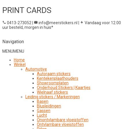
PRINT CARDS
0413-273052
|
info@meerstickers.nl
|
Vandaag voor 12.00
uur besteld, morgen in huis*
Navigation
MENU
MENU
Home
Winkel
Automotive
Autoraam stickers
Kentekenplaathouders
Showroomplaten
Onderhoud Stickers | Kaartjes
Wielnaaf stickers
Leiding stickers / Markeringen
Basen
Blusleidingen
Gassen
Lucht
Onontvlambare vloeistoffen
Ontvlambare vloeistoffen