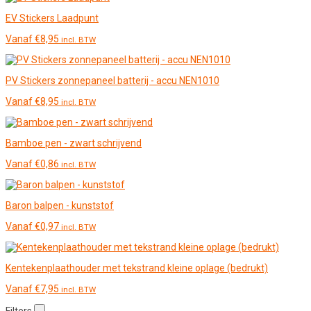
EV Stickers Laadpunt
Vanaf
€
8,95
incl. BTW
PV Stickers zonnepaneel batterij - accu NEN1010
Vanaf
€
8,95
incl. BTW
Bamboe pen - zwart schrijvend
Vanaf
€
0,86
incl. BTW
Baron balpen - kunststof
Vanaf
€
0,97
incl. BTW
Kentekenplaathouder met tekstrand kleine oplage (bedrukt)
Vanaf
€
7,95
incl. BTW
Filters