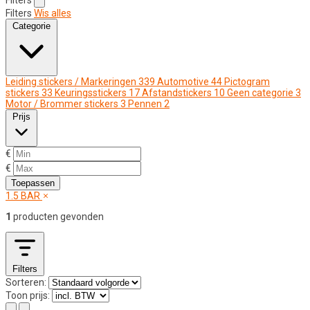
Filters
Wis alles
Categorie
Leiding stickers / Markeringen
339
Automotive
44
Pictogram
stickers
33
Keuringsstickers
17
Afstandstickers
10
Geen categorie
3
Motor / Brommer stickers
3
Pennen
2
Prijs
€
€
Toepassen
1.5 BAR
1
producten gevonden
Filters
Sorteren:
Toon prijs: