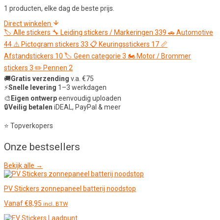
1 producten, elke dag de beste prijs.
Direct winkelen
🏷️
Alle stickers
🔧
Leiding stickers / Markeringen
339
🚗
Automotive
44
⚠️
Pictogram stickers
33
📋
Keuringsstickers
17
📏
Afstandstickers
10
🏷️
Geen categorie
3
🏍️
Motor / Brommer
stickers
3
✏️
Pennen
2
🚚
Gratis verzending
v.a. €75
⚡
Snelle levering
1–3 werkdagen
🎨
Eigen ontwerp
eenvoudig uploaden
🔒
Veilig betalen
iDEAL, PayPal & meer
⭐ Topverkopers
Onze
bestsellers
Bekijk alle →
PV Stickers zonnepaneel batterij noodstop
Vanaf
€
8,95
incl. BTW