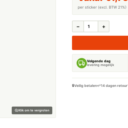
per sticker (excl. BTW 21%)
−
+
LEIDINGSTICKERS
LEIDINGMARKERING
ZUUR
(BASEN)
AANTAL
Volgende dag
levering mogelijk
🔒
Veilig betalen
↩️
14 dagen retour
Klik om te vergroten