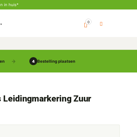
n in huis*
0
gen
Bestelling plaatsen
4
s Leidingmarkering Zuur
5