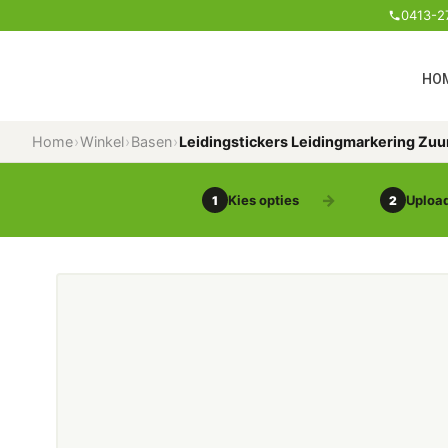
0413-2
HO
Home
›
Winkel
›
Basen
›
Leidingstickers Leidingmarkering Zuu
Kies opties
Upload
1
2