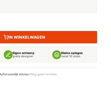
IN WINKELWAGEN
Eigen ontwerp
Kleine oplages
gratis designer
vanaf 10 stuks
📞
Persoonlijk advies
⭐
Nog geen reviews