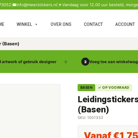
73052
|
info@meerstickers.nl
|
Vandaag voor 12.00 uur besteld, morge
ME
WINKEL
OVER ONS
CONTACT
ACCOUNT
r (Basen)
 artwork of gebruik designer
Voeg toe aan winkelwa
3
BASEN
✓ OP VOORRAAD
Leidingsticker
(Basen)
SKU: 1001333
Vanaf
€
1,7