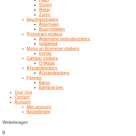
Pijlen
Stoom
Water
Zuren
Keuringsstickers
Algemeen
Blusmiddelen
Pictogram stickers
Algemene verbodsstickers
Veiligheid
Motor en Brommer stickers
Honda
Camper stickers
CI Magis
Afstandstickers
Afstandstickers
Pennen
Baron
Bamboe pen
Over Ons
Contact
Account
Mijn account
Bestellingen
Winkelwagen
0