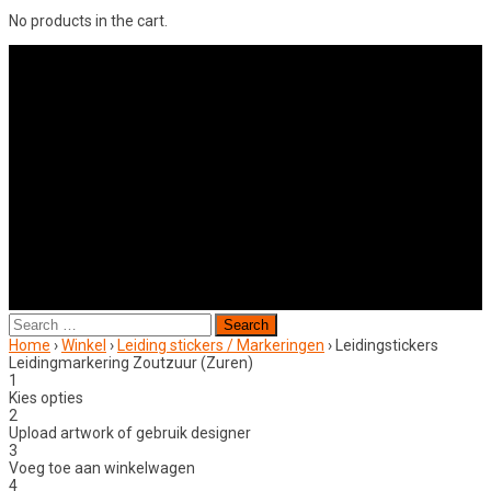
No products in the cart.
Search
for:
Home
›
Winkel
›
Leiding stickers / Markeringen
›
Leidingstickers
Leidingmarkering Zoutzuur (Zuren)
1
Kies opties
2
Upload artwork of gebruik designer
3
Voeg toe aan winkelwagen
4