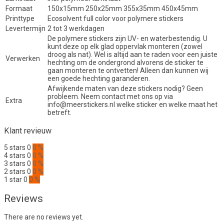
Formaat
150x15mm 250x25mm 355x35mm 450x45mm
Printtype
Ecosolvent full color voor polymere stickers
Levertermijn
2 tot 3 werkdagen
De polymere stickers zijn UV- en waterbestendig. U
kunt deze op elk glad oppervlak monteren (zowel
droog als nat). Wel is altijd aan te raden voor een juiste
Verwerken
hechting om de ondergrond alvorens de sticker te
gaan monteren te ontvetten! Alleen dan kunnen wij
een goede hechting garanderen.
Afwijkende maten van deze stickers nodig? Geen
probleem. Neem contact met ons op via
Extra
info@meerstickers.nl welke sticker en welke maat het
betreft.
Klant revieuw
5 stars
0
0 %
4 stars
0
0 %
3 stars
0
0 %
2 stars
0
0 %
1 star
0
0 %
Reviews
There are no reviews yet.