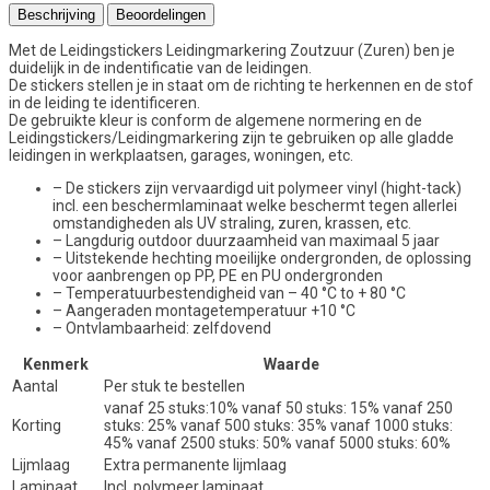
Beschrijving
Beoordelingen
Met de Leidingstickers Leidingmarkering Zoutzuur (Zuren) ben je
duidelijk in de indentificatie van de leidingen.
De stickers stellen je in staat om de richting te herkennen en de stof
in de leiding te identificeren.
De gebruikte kleur is conform de algemene normering en de
Leidingstickers/Leidingmarkering zijn te gebruiken op alle gladde
leidingen in werkplaatsen, garages, woningen, etc.
– De stickers zijn vervaardigd uit polymeer vinyl (hight-tack)
incl. een beschermlaminaat welke beschermt tegen allerlei
omstandigheden als UV straling, zuren, krassen, etc.
– Langdurig outdoor duurzaamheid van maximaal 5 jaar
– Uitstekende hechting moeilijke ondergronden, de oplossing
voor aanbrengen op PP, PE en PU ondergronden
– Temperatuurbestendigheid van – 40 °C to + 80 °C
– Aangeraden montagetemperatuur +10 °C
– Ontvlambaarheid: zelfdovend
Kenmerk
Waarde
Aantal
Per stuk te bestellen
vanaf 25 stuks:10% vanaf 50 stuks: 15% vanaf 250
Korting
stuks: 25% vanaf 500 stuks: 35% vanaf 1000 stuks:
45% vanaf 2500 stuks: 50% vanaf 5000 stuks: 60%
Lijmlaag
Extra permanente lijmlaag
Laminaat
Incl. polymeer laminaat