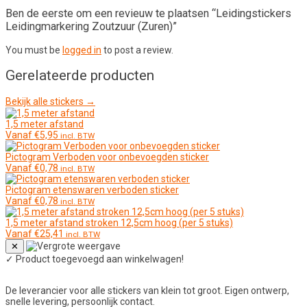
Ben de eerste om een revieuw te plaatsen “Leidingstickers
Leidingmarkering Zoutzuur (Zuren)”
You must be
logged in
to post a review.
Gerelateerde producten
Bekijk alle stickers →
1,5 meter afstand
Vanaf
€
5,95
incl. BTW
Pictogram Verboden voor onbevoegden sticker
Vanaf
€
0,78
incl. BTW
Pictogram etenswaren verboden sticker
Vanaf
€
0,78
incl. BTW
1,5 meter afstand stroken 12,5cm hoog (per 5 stuks)
Vanaf
€
25,41
incl. BTW
✕
✓
Product toegevoegd aan winkelwagen!
De leverancier voor alle stickers van klein tot groot. Eigen ontwerp,
snelle levering, persoonlijk contact.