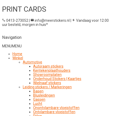
PRINT CARDS
0413-273052
|
info@meerstickers.nl
|
Vandaag voor 12.00
uur besteld, morgen in huis*
Navigation
MENU
MENU
Home
Winkel
Automotive
Autoraam stickers
Kentekenplaathouders
Showroomplaten
Onderhoud Stickers | Kaartjes
Wielnaaf stickers
Leiding stickers / Markeringen
Basen
Blusleidingen
Gassen
Lucht
Onontvlambare vloeistoffen
Ontvlambare vloeistoffen