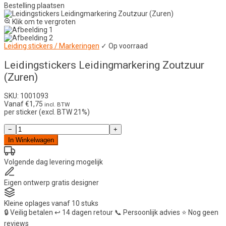
Bestelling plaatsen
Klik om te vergroten
Leiding stickers / Markeringen
✓ Op voorraad
Leidingstickers Leidingmarkering Zoutzuur
(Zuren)
SKU: 1001093
Vanaf
€
1,75
incl. BTW
per sticker (excl. BTW 21%)
Leidingstickers
−
+
Leidingmarkering
In Winkelwagen
Zoutzuur
(Zuren)
aantal
Volgende dag
levering mogelijk
Eigen ontwerp
gratis designer
Kleine oplages
vanaf 10 stuks
🔒
Veilig betalen
↩️
14 dagen retour
📞
Persoonlijk advies
⭐
Nog geen
reviews